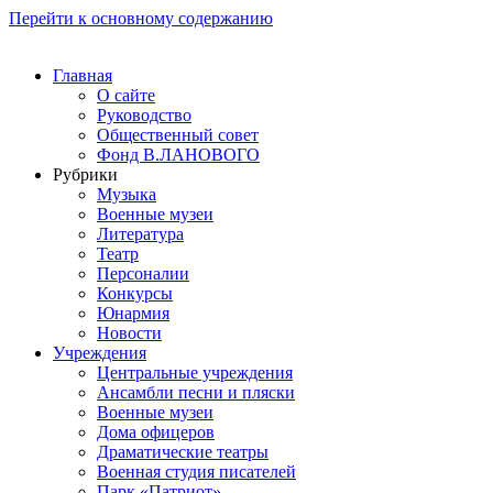
Перейти к основному содержанию
Главная
О сайте
Руководство
Общественный совет
Фонд В.ЛАНОВОГО
Рубрики
Музыка
Военные музеи
Литература
Театр
Персоналии
Конкурсы
Юнармия
Новости
Учреждения
Центральные учреждения
Ансамбли песни и пляски
Военные музеи
Дома офицеров
Драматические театры
Военная студия писателей
Парк «Патриот»