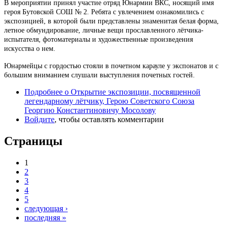
В мероприятии принял участие отряд Юнармии ВКС, носящий имя
героя Бутовской СОШ № 2. Ребята с увлечением ознакомились с
экспозицией, в которой были представлены знаменитая белая форма,
летное обмундирование, личные вещи прославленного лётчика-
испытателя, фотоматериалы и художественные произведения
искусства о нем.
Юнармейцы с гордостью стояли в почетном карауле у экспонатов и с
большим вниманием слушали выступления почетных гостей.
Подробнее
о Открытие экспозиции, посвященной
легендарному лётчику, Герою Советского Союза
Георгию Константиновичу Мосолову
Войдите
, чтобы оставлять комментарии
Страницы
1
2
3
4
5
следующая ›
последняя »