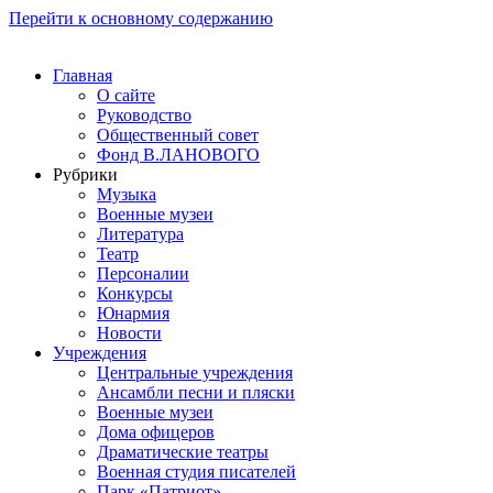
Перейти к основному содержанию
Главная
О сайте
Руководство
Общественный совет
Фонд В.ЛАНОВОГО
Рубрики
Музыка
Военные музеи
Литература
Театр
Персоналии
Конкурсы
Юнармия
Новости
Учреждения
Центральные учреждения
Ансамбли песни и пляски
Военные музеи
Дома офицеров
Драматические театры
Военная студия писателей
Парк «Патриот»