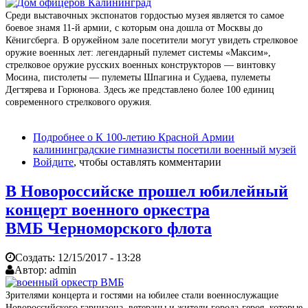
Среди выставочных экспонатов гордостью музея является то самое
боевое знамя 11-й армии, с которым она дошла от Москвы до
Кёнигсберга. В оружейном зале посетители могут увидеть стрелковое
оружие военных лет: легендарный пулемет системы «Максим»,
стрелковое оружие русских военных конструкторов — винтовку
Мосина, пистолеты — пулеметы Шпагина и Судаева, пулеметы
Дегтярева и Горюнова. Здесь же представлено более 100 единиц
современного стрелкового оружия.
Подробнее
о К 100-летию Красной Армии
калининградские гимназисты посетили военный музей
Войдите
, чтобы оставлять комментарии
В Новороссийске прошел юбилейный
концерт военного оркестра
ВМБ Черноморского флота
Создать:
12/15/2017 - 13:28
Автор:
admin
Зрителями концерта и гостями на юбилее стали военнослужащие
Новороссийского гарнизона, ветераны и жители города-героя, которые