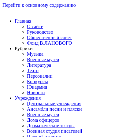
Перейти к основному содержанию
Главная
О сайте
Руководство
Общественный совет
Фонд В.ЛАНОВОГО
Рубрики
Музыка
Военные музеи
Литература
Театр
Персоналии
Конкурсы
Юнармия
Новости
Учреждения
Центральные учреждения
Ансамбли песни и пляски
Военные музеи
Дома офицеров
Драматические театры
Военная студия писателей
Парк «Патриот»