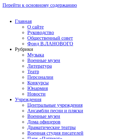
Перейти к основному содержанию
Главная
О сайте
Руководство
Общественный совет
Фонд В.ЛАНОВОГО
Рубрики
Музыка
Военные музеи
Литература
Театр
Персоналии
Конкурсы
Юнармия
Новости
Учреждения
Центральные учреждения
Ансамбли песни и пляски
Военные музеи
Дома офицеров
Драматические театры
Военная студия писателей
Парк «Патриот»