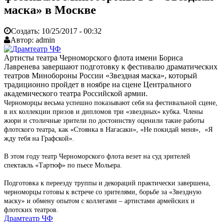
маска» в Москве
Создать:
10/25/2017 - 00:32
Автор:
admin
Артисты театра Черноморского флота имени Бориса
Лавренева завершают подготовку к фестивалю драматических
театров Минобороны России «Звездная маска», который
традиционно пройдет в ноябре на сцене Центрального
академического театра Российской армии.
Черноморцы весьма успешно показывают себя на фестивальной сцене,
в их коллекции призов и дипломов три «звездных» кубка. Члены
жюри и столичные зрители по достоинству оценили такие работы
флотского театра, как «Стоянка в Нагасаки», «Не покидай меня», «Я
жду тебя на Графской».
В этом году театр Черноморского флота везет на суд зрителей
спектакль «Тартюф» по пьесе Мольера.
Подготовка к переезду труппы и декораций практически завершена,
черноморцы готовы к встрече со зрителями, борьбе за «Звездную
маску» и обмену опытом с коллегами – артистами армейских и
флотских театров.
Драмтеатр ЧФ