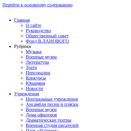
Перейти к основному содержанию
Главная
О сайте
Руководство
Общественный совет
Фонд В.ЛАНОВОГО
Рубрики
Музыка
Военные музеи
Литература
Театр
Персоналии
Конкурсы
Юнармия
Новости
Учреждения
Центральные учреждения
Ансамбли песни и пляски
Военные музеи
Дома офицеров
Драматические театры
Военная студия писателей
Парк «Патриот»