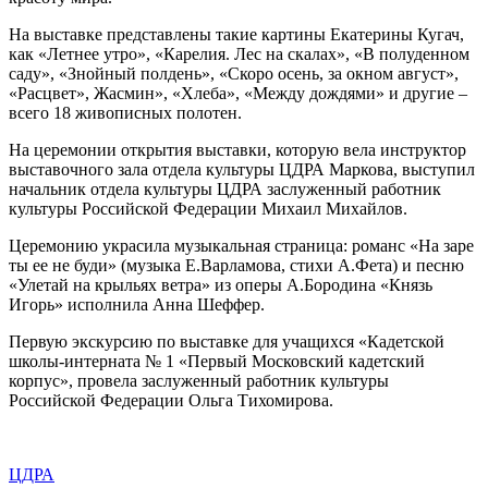
На выставке представлены такие картины Екатерины Кугач,
как «Летнее утро», «Карелия. Лес на скалах», «В полуденном
саду», «Знойный полдень», «Скоро осень, за окном август»,
«Расцвет», Жасмин», «Хлеба», «Между дождями» и другие –
всего 18 живописных полотен.
На церемонии открытия выставки, которую вела инструктор
выставочного зала отдела культуры ЦДРА Маркова, выступил
начальник отдела культуры ЦДРА заслуженный работник
культуры Российской Федерации Михаил Михайлов.
Церемонию украсила музыкальная страница: романс «На заре
ты ее не буди» (музыка Е.Варламова, стихи А.Фета) и песню
«Улетай на крыльях ветра» из оперы А.Бородина «Князь
Игорь» исполнила Анна Шеффер.
Первую экскурсию по выставке для учащихся «Кадетской
школы-интерната № 1 «Первый Московский кадетский
корпус», провела заслуженный работник культуры
Российской Федерации Ольга Тихомирова.
ЦДРА