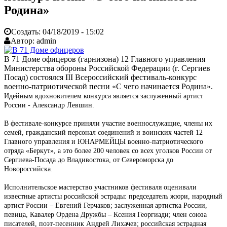
Родина»
Создать:
04/18/2019 - 15:02
Автор:
admin
В 71 Доме офицеров (гарнизона) 12 Главного управления
Министерства обороны Российской Федерации (г. Сергиев
Посад) состоялся III Всероссийский фестиваль-конкурс
военно-патриотической песни «С чего начинается Родина».
Идейным вдохновителем конкурса является заслуженный артист
России - Александр Левшин.
В фестивале-конкурсе приняли участие военнослужащие, члены их
семей, гражданский персонал соединений и воинских частей 12
Главного управления и ЮНАРМЕЙЦЫ военно-патриотического
отряда «Беркут», а это более 200 человек со всех уголков России от
Сергиева-Посада до Владивостока, от Североморска до
Новороссийска.
Исполнительское мастерство участников фестиваля оценивали
известные артисты российской эстрады: председатель жюри, народный
артист России – Евгений Герчаков; заслуженная артистка России,
певица, Кавалер Ордена Дружбы – Ксения Георгиади; член союза
писателей, поэт-песенник Андрей Лихачев; российская эстрадная