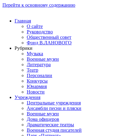
Перейти к основному содержанию
Главная
О сайте
Руководство
Общественный совет
Фонд В.ЛАНОВОГО
Рубрики
Музыка
Военные музеи
Литература
Театр
Персоналии
Конкурсы
Юнармия
Новости
Учреждения
Центральные учреждения
Ансамбли песни и пляски
Военные музеи
Дома офицеров
Драматические театры
Военная студия писателей
Парк «Патриот»