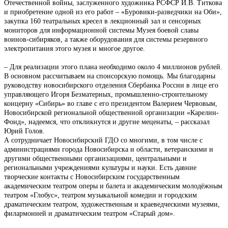
Отечественной войны, заслуженного художника РСФСР И.В. Титкова
и приобретение одной из его работ – «Буровики-разведчики на Оби»,
закупка 160 театральных кресел в лекционный зал и сенсорных
мониторов для информационной системы Музея боевой славы
воинов-сибиряков, а также оборудования для системы резервного
электропитания этого музея и многое другое.
– Для реализации этого плана необходимо около 4 миллионов рублей.
В основном рассчитываем на спонсорскую помощь. Мы благодарны
руководству новосибирского отделения Сбербанка России в лице его
управляющего Игоря Безматерных, промышленно-строительному
концерну «Сибирь» во главе с его президентом Валерием Червовым,
Новосибирской региональной общественной организации «Карелин-
Фонд», надеемся, что откликнутся и другие меценаты, – рассказал
Юрий Голов.
А сотрудничает Новосибирский ГДО со многими, в том числе с
администрациями города Новосибирска и области, ветеранскими и
другими общественными организациями, центральными и
региональными учреждениями культуры и науки. Есть давние
творческие контакты с Новосибирским государственным
академическим театром оперы и балета и академическим молодёжным
театром «Глобус», театром музыкальной комедии и городским
драматическим театром, художественным и краеведческими музеями,
филармонией и драматическим театром «Старый дом».