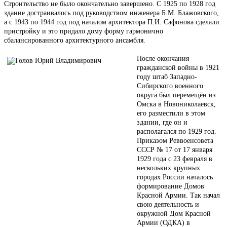
Строительство не было окончательно завершено. С 1925 по 1928 год
здание достраивалось под руководством инженера Б.М. Блажовского,
а с 1943 по 1944 год под началом архитектора П.И. Сафонова сделали
пристройку и это придало дому форму гармонично
сбалансированного архитектурного ансамбля.
После окончания
гражданской войны в 1921
году штаб Западно-
Сибирского военного
округа был перемещён из
Омска в Новониколаевск,
его разместили в этом
здании, где он и
располагался по 1929 год.
Приказом Реввоенсовета
СССР № 17 от 17 января
1929 года с 23 февраля в
нескольких крупных
городах России началось
формирование Домов
Красной Армии. Так начал
свою деятельность и
окружной Дом Красной
Армии (ОДКА) в