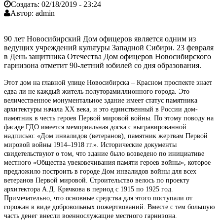
Создать:
02/18/2019 - 23:24
Автор:
admin
90 лет Новосибирский Дом офицеров является одним из
ведущих учреждений культуры Западной Сибири. 23 февраля
в День защитника Отечества Дом офицеров Новосибирского
гарнизона отметит 90-летний юбилей со дня образования.
Этот дом на главной улице Новосибирска – Красном проспекте знает
едва ли не каждый житель полуторамиллионного города. Это
величественное монументальное здание имеет статус памятника
архитектуры начала XX века, и это единственный в России дом-
памятник в честь героев Первой мировой войны. По этому поводу на
фасаде ГДО имеется мемориальная доска с выгравированной
надписью: «Дом инвалидов (ветеранов), памятник жертвам Первой
мировой войны 1914–1918 гг.». Исторические документы
свидетельствуют о том, что здание было возведено по инициативе
местного «Общества увековечивания памяти героев войны», которое
предложило построить в городе Дом инвалидов войны для всех
ветеранов Первой мировой. Строительство велось по проекту
архитектора А.Д. Крячкова в период с 1915 по 1925 год.
Примечательно, что основные средства для этого поступали от
горожан в виде добровольных пожертвований. Вместе с тем большую
часть денег внесли военнослужащие местного гарнизона.