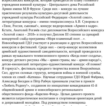
всероссийских конкурсов, которые проводятся по плану головного
учреждения военной культуры – Центрального дома Российской
Армии имени М.В Фрунзе. Среди них – конкурс на лучшие
практические результаты культурно-досуговой деятельности
учреждений культуры Российской Федерации «Золотой сокол»,
литературные конкурсы – имени генералиссимуса А.В. Суворова и
«Твои, Россия, сыновья!», конкурс видеороликов «Армия в кадре».
Кстати, Анатолий Рогачёв стал дипломантом Всероссийского конкурса
«Золотой сокол – 2018» и получил Диплом III степени за сценарий
концертной слайд-программы «Моря пламенный поэт…».
Новосибирский ГДО участвует в реализации и других Всероссийских
конкурсов и фестивалей. Среди них – смотр-конкурс коллективов
армейской художественной самодеятельности, который проводился в
рамках музыкального телевизионного проекта «Когда поют солдаты»,
конкурс детского рисунка «Мы – армия страны, мы – армия народа!»,
детско-юношеский литературно-художественный конкурс «Я помню!
Я горжусь!», фестиваль народного творчества воинов Вооружённых
Сил, других силовых структур, ветеранов войны и военной службы,
членов их семей «Катюша». Научные сотрудники ГДО Юрий Фабрика,
Александр Беседин и Пётр Рабчук принимали участие в проекте
«Любить Родину!», созданном по инициативе командования 41-й
общевойсковой армии и новосибирского регионального
общественного фонда «Карелин-Фонд». Целью данного проекта
являются патриотическое воспитание и спортивная ориентация детей
и допризывной молодёжи. Под руководством помощника