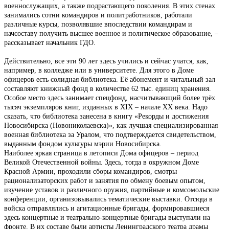
военнослужащих, а также подрастающего поколения. В этих стенах
занимались сотни командиров и политработников, работали
различные курсы, позволявшие впоследствии командирам и
начсоставу получить высшее военное и политическое образование, –
рассказывает начальник ГДО.
Действительно, все эти 90 лет здесь учились и сейчас учатся, как,
например, в колледже или в университете. Для этого в Доме
офицеров есть солидная библиотека. Её абонемент и читальный зал
составляют книжный фонд в количестве 62 тыс. единиц хранения.
Особое место здесь занимает спецфонд, насчитывающий более трёх
тысяч экземпляров книг, изданных в XIX – начале XX века. Надо
сказать, что библиотека занесена в книгу «Рекорды и достижения
Новосибирска (Новониколаевска)», как лучшая специализированная
военная библиотека за Уралом, что подтверждается свидетельством,
выданным фондом культуры мэрии Новосибирска.
Наиболее яркая страница в летописи Дома офицеров – период
Великой Отечественной войны. Здесь, тогда в окружном Доме
Красной Армии, проходили сборы командиров, смотры
рационализаторских работ и занятия по обмену боевым опытом,
изучение уставов и различного оружия, партийные и комсомольские
конференции, организовывались тематические выставки. Отсюда в
войска отправлялись и агитационные бригады, формировавшиеся
здесь концертные и театрально-концертные бригады выступали на
фронте. В их составе были артисты Ленинградского театра драмы