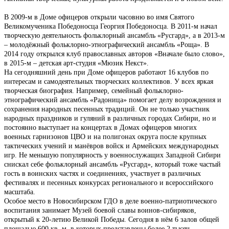
В 2009-м в Доме офицеров открыли часовню во имя Святого
Великомученика Победоносца Георгия Победоносца. В 2011-м начал
творческую деятельность фольклорный ансамбль «Русгард», а в 2013-м
– молодёжный фольклорно-этнографический ансамбль «Роща». В
2014 году открылся клуб православных авторов «Вначале было слово»,
в 2015-м – детская арт-студия «Мюзик Некст».
На сегодняшний день при Доме офицеров работают 16 клубов по
интересам и самодеятельных творческих коллективов. У всех яркая
творческая биография. Например, семейный фольклорно-
этнографический ансамбль «Радоница» помогает делу возрождения и
сохранения народных песенных традиций. Он не только участник
народных праздников и гуляний в различных городах Сибири, но и
постоянно выступает на концертах в Домах офицеров многих
военных гарнизонов ЦВО и на полигонах округа после крупных
тактических учений и манёвров войск и Армейских международных
игр. Не меньшую популярность у военнослужащих Западной Сибири
снискал себе фольклорный ансамбль «Русгард», который тоже частый
гость в воинских частях и соединениях, участвует в различных
фестивалях и песенных конкурсах регионального и всероссийского
масштаба.
Особое место в Новосибирском ГДО в деле военно-патриотического
воспитания занимает Музей боевой славы воинов-сибиряков,
открытый к 20-летию Великой Победы. Сегодня в нём 6 залов общей
площадью 600 кв. м, в которых представлены более 2 тысяч