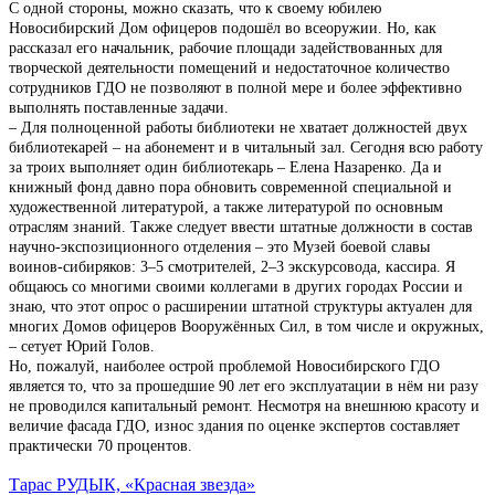
С одной стороны, можно сказать, что к своему юбилею
Новосибирский Дом офицеров подошёл во всеоружии. Но, как
рассказал его начальник, рабочие площади задействованных для
творческой деятельности помещений и недостаточное количество
сотрудников ГДО не позволяют в полной мере и более эффективно
выполнять поставленные задачи.
– Для полноценной работы библиотеки не хватает должностей двух
библиотекарей – на абонемент и в читальный зал. Сегодня всю работу
за троих выполняет один библиотекарь – Елена Назаренко. Да и
книжный фонд давно пора обновить современной специальной и
художественной литературой, а также литературой по основным
отраслям знаний. Также следует ввести штатные должности в состав
научно-экспозиционного отделения – это Музей боевой славы
воинов-сибиряков: 3–5 смотрителей, 2–3 экскурсовода, кассира. Я
общаюсь со многими своими коллегами в других городах России и
знаю, что этот опрос о расширении штатной структуры актуален для
многих Домов офицеров Вооружённых Сил, в том числе и окружных,
– сетует Юрий Голов.
Но, пожалуй, наиболее острой проблемой Новосибирского ГДО
является то, что за прошедшие 90 лет его эксплуатации в нём ни разу
не проводился капитальный ремонт. Несмотря на внешнюю красоту и
величие фасада ГДО, износ здания по оценке экспертов составляет
практически 70 процентов.
Тарас РУДЫК, «Красная звезда»