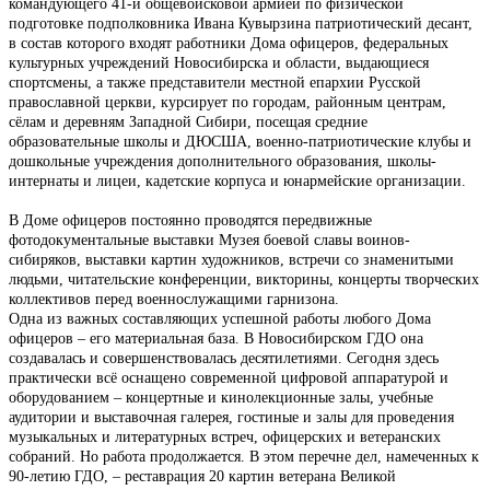
командующего 41-й общевойсковой армией по физической
подготовке подполковника Ивана Кувырзина патриотический десант,
в состав которого входят работники Дома офицеров, федеральных
культурных учреждений Новосибирска и области, выдающиеся
спортсмены, а также представители местной епархии Русской
православной церкви, курсирует по городам, районным центрам,
сёлам и деревням Западной Сибири, посещая средние
образовательные школы и ДЮСША, военно-патриотические клубы и
дошкольные учреждения дополнительного образования, школы-
интернаты и лицеи, кадетские корпуса и юнармейские организации.
В Доме офицеров постоянно проводятся передвижные
фотодокументальные выставки Музея боевой славы воинов-
сибиряков, выставки картин художников, встречи со знаменитыми
людьми, читательские конференции, викторины, концерты творческих
коллективов перед военнослужащими гарнизона.
Одна из важных составляющих успешной работы любого Дома
офицеров – его материальная база. В Новосибирском ГДО она
создавалась и совершенствовалась десятилетиями. Сегодня здесь
практически всё оснащено современной цифровой аппаратурой и
оборудованием – концертные и кинолекционные залы, учебные
аудитории и выставочная галерея, гостиные и залы для проведения
музыкальных и литературных встреч, офицерских и ветеранских
собраний. Но работа продолжается. В этом перечне дел, намеченных к
90-летию ГДО, – реставрация 20 картин ветерана Великой