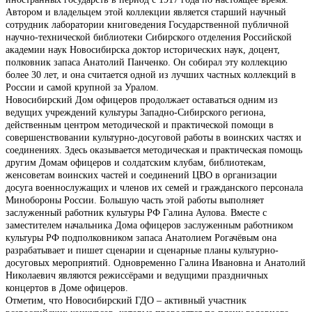
Автором и владельцем этой коллекции является старший научный
сотрудник лаборатории книговедения Государственной публичной
научно-технической библиотеки Сибирского отделения Российской
академии наук Новосибирска доктор исторических наук, доцент,
полковник запаса Анатолий Панченко. Он собирал эту коллекцию
более 30 лет, и она считается одной из лучших частных коллекций в
России и самой крупной за Уралом.
Новосибирский Дом офицеров продолжает оставаться одним из
ведущих учреждений культуры Западно-Сибирского региона,
действенным центром методической и практической помощи в
совершенствовании культурно-досуговой работы в воинских частях и
соединениях. Здесь оказывается методическая и практическая помощь
другим Домам офицеров и солдатским клубам, библиотекам,
женсоветам воинских частей и соединений ЦВО в организации
досуга военнослужащих и членов их семей и гражданского персонала
Минобороны России. Большую часть этой работы выполняет
заслуженный работник культуры РФ Галина Аулова. Вместе с
заместителем начальника Дома офицеров заслуженным работником
культуры РФ подполковником запаса Анатолием Рогачёвым она
разрабатывает и пишет сценарии и сценарные планы культурно-
досуговых мероприятий. Одновременно Галина Ивановна и Анатолий
Николаевич являются режиссёрами и ведущими праздничных
концертов в Доме офицеров.
Отметим, что Новосибирский ГДО – активный участник