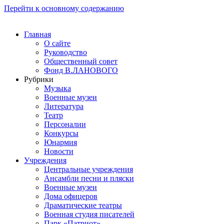
Перейти к основному содержанию
Главная
О сайте
Руководство
Общественный совет
Фонд В.ЛАНОВОГО
Рубрики
Музыка
Военные музеи
Литература
Театр
Персоналии
Конкурсы
Юнармия
Новости
Учреждения
Центральные учреждения
Ансамбли песни и пляски
Военные музеи
Дома офицеров
Драматические театры
Военная студия писателей
Парк «Патриот»