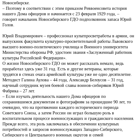
Новосибирске.
– Поэтому в соответствии с этим приказом Реввоенсовета история
нашего Дома офицеров и начинается с 23 февраля 1929 года, –
говорит начальник Новосибирского ГДО подполковник запаса Юрий
Голов.
Юрий Владимирович – профессионал культпросветработы в армии, он
выпускник факультета культурно-просветительной работы Львовского
высшего военно-политического училища и Военного университета
Министерства обороны РФ, удостоен звания «Заслуженный работник
культуры Российской Федерации».
О жизни Новосибирского ГДО он может рассказать немало, ведь
проработал здесь уже 31 год. Есть и другие ветераны, которые
трудятся в стенах очага армейской культуры уже не одно десятилетие.
Методист Галина Аулова – 44 года, Александр Белоусов – 31 год,
научный сотрудник музея боевой славы воинов-сибиряков Юрий
Фабрика – 27 лет.
– Если изучать деятельность нашего Дома офицеров по
сохранившимся документам и фотографиям за прошедшие 90 лет, то
очевидно, что на протяжении каждого исторического периода
Советского Союза, а затем России он играл большую роль в
воспитательном процессе военнослужащих и гражданского населения.
Прежде всего, эта роль заключалась в обеспечении культурных
потребностей и запросов военнослужащих Западно-Сибирского,
Сибирского и Центрального военных округов и семей