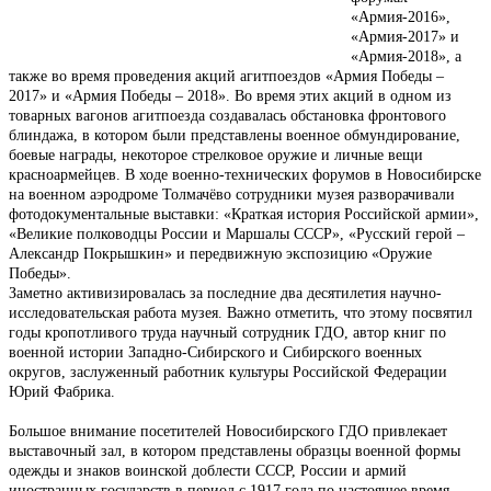
«Армия-2016»,
«Армия-2017» и
«Армия-2018», а
также во время проведения акций агитпоездов «Армия Победы –
2017» и «Армия Победы – 2018». Во время этих акций в одном из
товарных вагонов агитпоезда создавалась обстановка фронтового
блиндажа, в котором были представлены военное обмундирование,
боевые награды, некоторое стрелковое оружие и личные вещи
красноармейцев. В ходе военно-технических форумов в Новосибирске
на военном аэродроме Толмачёво сотрудники музея разворачивали
фотодокументальные выставки: «Краткая история Российской армии»,
«Великие полководцы России и Маршалы СССР», «Русский герой –
Александр Покрышкин» и передвижную экспозицию «Оружие
Победы».
Заметно активизировалась за последние два десятилетия научно-
исследовательская работа музея. Важно отметить, что этому посвятил
годы кропотливого труда научный сотрудник ГДО, автор книг по
военной истории Западно-Сибирского и Сибирского военных
округов, заслуженный работник культуры Российской Федерации
Юрий Фабрика.
Большое внимание посетителей Новосибирского ГДО привлекает
выставочный зал, в котором представлены образцы военной формы
одежды и знаков воинской доблести СССР, России и армий
иностранных государств в период с 1917 года по настоящее время.