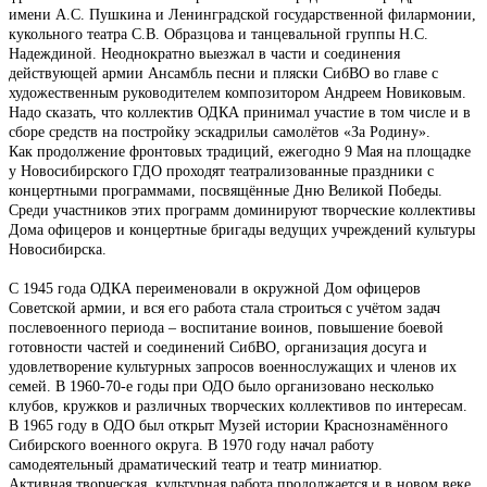
имени А.С. Пушкина и Ленинградской государственной филармонии,
кукольного театра С.В. Образцова и танцевальной группы Н.С.
Надеждиной. Неоднократно выезжал в части и соединения
действующей армии Ансамбль песни и пляски СибВО во главе с
художественным руководителем композитором Андреем Новиковым.
Надо сказать, что коллектив ОДКА принимал участие в том числе и в
сборе средств на постройку эскадрильи самолётов «За Родину».
Как продолжение фронтовых традиций, ежегодно 9 Мая на площадке
у Новосибирского ГДО проходят театрализованные праздники с
концертными программами, посвящённые Дню Великой Победы.
Среди участников этих программ доминируют творческие коллективы
Дома офицеров и концертные бригады ведущих учреждений культуры
Новосибирска.
С 1945 года ОДКА переименовали в окружной Дом офицеров
Советской армии, и вся его работа стала строиться с учётом задач
послевоенного периода – воспитание воинов, повышение боевой
готовности частей и соединений СибВО, организация досуга и
удовлетворение культурных запросов военнослужащих и членов их
семей. В 1960-70-е годы при ОДО было организовано несколько
клубов, кружков и различных творческих коллективов по интересам.
В 1965 году в ОДО был открыт Музей истории Краснознамённого
Сибирского военного округа. В 1970 году начал работу
самодеятельный драматический театр и театр миниатюр.
Активная творческая, культурная работа продолжается и в новом веке.