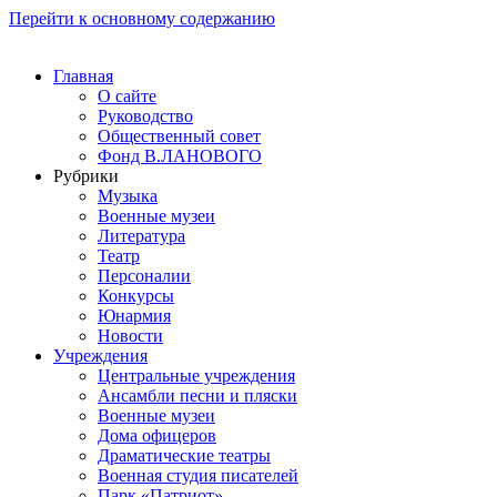
Перейти к основному содержанию
Главная
О сайте
Руководство
Общественный совет
Фонд В.ЛАНОВОГО
Рубрики
Музыка
Военные музеи
Литература
Театр
Персоналии
Конкурсы
Юнармия
Новости
Учреждения
Центральные учреждения
Ансамбли песни и пляски
Военные музеи
Дома офицеров
Драматические театры
Военная студия писателей
Парк «Патриот»