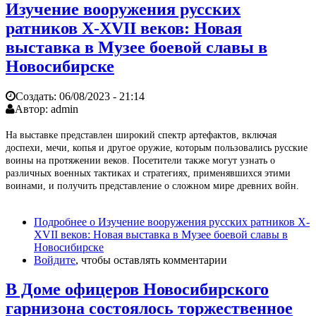
Изучение вооружения русских
ратников X-XVII веков: Новая
выставка в Музее боевой славы в
Новосибирске
Создать:
06/08/2023 - 21:14
Автор:
admin
На выставке представлен широкий спектр артефактов, включая
доспехи, мечи, копья и другое оружие, которым пользовались русские
воины на протяжении веков. Посетители также могут узнать о
различных военных тактиках и стратегиях, применявшихся этими
воинами, и получить представление о сложном мире древних войн.
Подробнее
о Изучение вооружения русских ратников X-
XVII веков: Новая выставка в Музее боевой славы в
Новосибирске
Войдите
, чтобы оставлять комментарии
В Доме офицеров Новосибирского
гарнизона состоялось торжественное