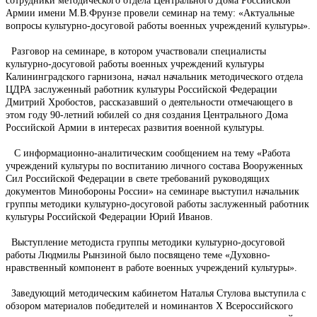
сотрудники методического отдела Центрального Дома Российской
Армии имени М.В.Фрунзе провели семинар на тему: «Актуальные
вопросы культурно-досуговой работы военных учреждений культуры».
Разговор на семинаре, в котором участвовали специалисты
культурно-досуговой работы военных учреждений культуры
Калининградского гарнизона, начал начальник методического отдела
ЦДРА заслуженный работник культуры Российской Федерации
Дмитрий Хробостов, рассказавший о деятельности отмечающего в
этом году 90-летний юбилей со дня создания Центрального Дома
Российской Армии в интересах развития военной культуры.
С информационно-аналитическим сообщением на тему «Работа
учреждений культуры по воспитанию личного состава Вооруженных
Сил Российской Федерации в свете требований руководящих
документов Минобороны России» на семинаре выступил начальник
группы методики культурно-досуговой работы заслуженный работник
культуры Российской Федерации Юрий Иванов.
Выступление методиста группы методики культурно-досуговой
работы Людмилы Рынзиной было посвящено теме «Духовно-
нравственный компонент в работе военных учреждений культуры».
Заведующий методическим кабинетом Наталья Стулова выступила с
обзором материалов победителей и номинантов Х Всероссийского