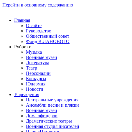
Перейти к основному содержанию
Главная
О сайте
Руководство
Общественный совет
Фонд В.ЛАНОВОГО
Рубрики
Музыка
Военные музеи
Литература
Театр
Персоналии
Конкурсы
Юнармия
Новости
Учреждения
Центральные учреждения
Ансамбли песни и пляски
Военные музеи
Дома офицеров
Драматические театры
Военная студия писателей
Парк «Патриот»