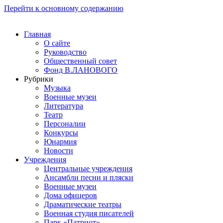
Перейти к основному содержанию
Главная
О сайте
Руководство
Общественный совет
Фонд В.ЛАНОВОГО
Рубрики
Музыка
Военные музеи
Литература
Театр
Персоналии
Конкурсы
Юнармия
Новости
Учреждения
Центральные учреждения
Ансамбли песни и пляски
Военные музеи
Дома офицеров
Драматические театры
Военная студия писателей
Парк «Патриот»