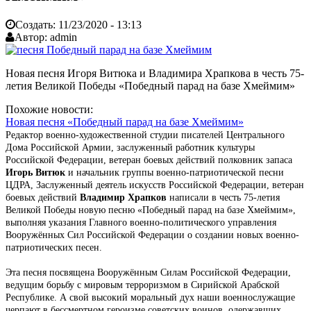
Создать:
11/23/2020 - 13:13
Автор:
admin
Новая песня Игоря Витюка и Владимира Храпкова в честь 75-
летия Великой Победы «Победный парад на базе Хмеймим»
Похожие новости:
Новая песня «Победный парад на базе Хмеймим»
Редактор военно-художественной студии писателей Центрального
Дома Российской Армии, заслуженный работник культуры
Российской Федерации, ветеран боевых действий полковник запаса
Игорь Витюк
и начальник группы военно-патриотической песни
ЦДРА, Заслуженный деятель искусств Российской Федерации, ветеран
боевых действий
Владимир Храпков
написали в честь 75-летия
Великой Победы новую песню «Победный парад на базе Хмеймим»,
выполняя указания Главного военно-политического управления
Вооружённых Сил Российской Федерации о создании новых военно-
патриотических песен.
Эта песня посвящена Вооружённым Силам Российской Федерации,
ведущим борьбу с мировым терроризмом в Сирийской Арабской
Республике. А свой высокий моральный дух наши военнослужащие
черпают в бессмертном героизме советских воинов, одержавших