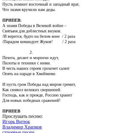
Пусть помнит восточный и западный враг,
Что знамя вручили нам деды.
ПРИПЕВ:
А знамя Победы в Великой войне –
Святыня для доблестных внуков.
/И верится, будто на белом коне / 2 раза
/Парадом командует Жуков! / 2 раза
2.
Пехота, десант и морпехи идут,
Пилоты и техники с ними.
В честь наших героев грохочет салют
Опять на параде в Хмеймиме.
И пусть гром Победы над миром гремит,
Как символ великих свершений.
Господь, как и прежде, Россию хранит
Для новых победных сражений!
ПРИПЕВ
Прослушать песню:
Игорь Витюк
Владимир Храпков
строевые песни