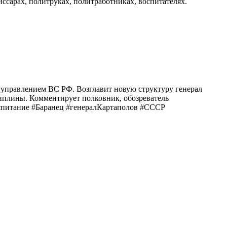
ссарах, политруках, политработниках, воспитателях.
 управлением ВС РФ. Возглавит новую структуру генерал
иплины. Комментирует полковник, обозреватель
спитание #Баранец #генералКартаполов #СССР