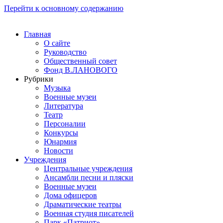
Перейти к основному содержанию
Главная
О сайте
Руководство
Общественный совет
Фонд В.ЛАНОВОГО
Рубрики
Музыка
Военные музеи
Литература
Театр
Персоналии
Конкурсы
Юнармия
Новости
Учреждения
Центральные учреждения
Ансамбли песни и пляски
Военные музеи
Дома офицеров
Драматические театры
Военная студия писателей
Парк «Патриот»