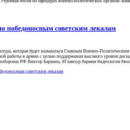
строевая песня об офицерах военно-политических органов: коми
 по победоносным советским лекалам
впура, которая будет называться Главным Военно-Политическим
ной работы в армии с целью поддержания высокого уровня дисц
нобороны РФ Виктор Баранец. #Главпур #армия #идеология #во
обедоносным советским лекалам