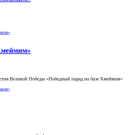
ймим»
 Хмеймим»
летия Великой Победы «Победный парад на базе Хмеймим»
ймим»