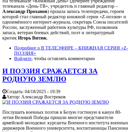
На телеканале «Книжный День» (дочернее учреждение
телеканала «День-ТВ», учредитель и главный редактор –
Александр Проханов
) прошла запись телепередачи, героем
которой стал главный редактор книжной серии «Z-поэзия» и
одноимённого интернет-журнала, секретарь Союза писателей
России, заслуженный работник культуры РФ, полковник
запаса, ветеран боевых действий, поэт и литературный
критик
Игорь Витюк
.
Подробнее
о В ТЕЛЕЭФИРЕ – КНИЖНАЯ СЕРИЯ «Z-
ПОЭЗИЯ»
Войдите
, чтобы оставлять комментарии
И ПОЭЗИЯ СРАЖАЕТСЯ ЗА
РОДНУЮ ЗЕМЛЮ
Создать:
04/18/2025 - 19:39
Автор:
Александр Востриков
Послушать военных поэтов в Белую гостиную в канун 80-
летия Великой Победы пришли многие представители
армейской молодежи: курсанты Военного института военных
дирижеров Военного университета, воспитанницы Пансиона