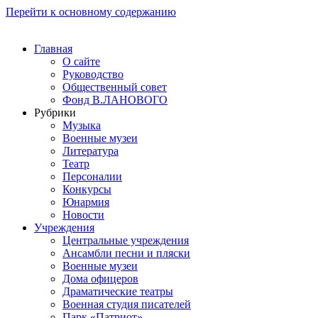
Перейти к основному содержанию
Главная
О сайте
Руководство
Общественный совет
Фонд В.ЛАНОВОГО
Рубрики
Музыка
Военные музеи
Литература
Театр
Персоналии
Конкурсы
Юнармия
Новости
Учреждения
Центральные учреждения
Ансамбли песни и пляски
Военные музеи
Дома офицеров
Драматические театры
Военная студия писателей
Парк «Патриот»