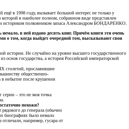
 ещё в 1998 году, вызывает большой интерес не только у
 которой в наиболее полном, собранном виде представлен
лем и историком полковником запаса Александром БОНДАРЕНКО.
емало, в ней издано десять книг. Причём книги эти очень
сами о том, когда выйдет очередной том, высказывают свои
ной истории. Не случайно на уровне высшего государственного
 из основ государства, а история Российской императорской
XIX столетий, прославившие
ольшинству общественно-
 в небытие после крушения
 серии – это не моя точка
а.
достаточно похожи?
т рядового до генерала (обычно
вых биографиях было немало
а отличали, например, гусара от