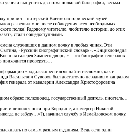
а успели выпустить два тома полковой биографии, весьма
 ряду причин – питерский Военно-исторический музей
рылов разрешил мне после соблюдения всех необходимых
ского полка! Рядовому читателю, любителю истории, до этих
сказать, стали общедоступными.
 времена служивших в данном полку в любых чинах. Эти
. Сытина, «Русский биографический словарь», «Энциклопедия
Военная галерея Зимнего дворца» – это биографии генералов
ко приходится проверять…
информацию «родился-крестился» найти несложно, как и
сандр Васильевич Суворов был достаточно нерадивым капралом
афия генерала от кавалерии Александра Христофоровича
дном образе: полководец, государственный деятель, писатель…
рии и лишился ноги при Бородине, а камергер Николай
икогда не забуду…»?), начинал службу в Измайловском полку.
разыскивать по самым разным изданиям. Ведь если одни