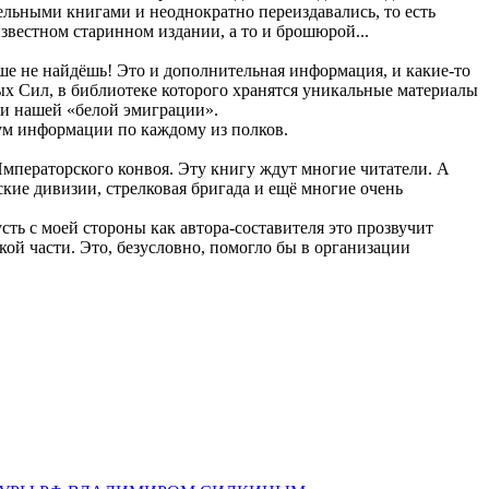
льными книгами и неоднократно переиздавались, то есть
звестном старинном издании, а то и брошюрой...
ше не найдёшь! Это и дополнительная информация, и какие-то
х Сил, в библиотеке которого хранятся уникальные материалы
ми нашей «белой эмиграции».
ум информации по каждому из полков.
 Императорского конвоя. Эту книгу ждут многие читатели. А
ские дивизии, стрелковая бригада и ещё многие очень
сть с моей стороны как автора-составителя это прозвучит
ой части. Это, безусловно, помогло бы в организации