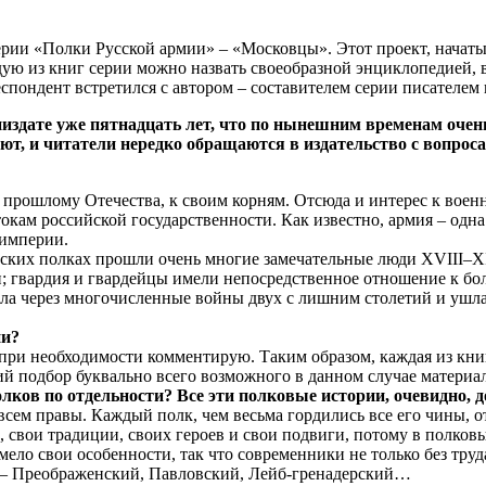
рии «Полки Русской армии» – «Московцы». Этот проект, начатый
ую из книг серии можно назвать своеобразной энциклопедией, в
респондент встретился с автором – составителем серии писате
дате уже пятнадцать лет, что по нынешним временам очень н
пают, и читатели нередко обращаются в издательство с вопро
 прошлому Отечества, к своим корням. Отсюда и интерес к воен
окам российской государственности. Как известно, армия – одна
й империи.
ейских полках прошли очень многие замечательные люди XVIII–
и; гвардия и гвардейцы имели непосредственное отношение к б
ла через многочисленные войны двух с лишним столетий и ушла
ии?
 при необходимости комментирую. Таким образом, каждая из книг
ий подбор буквально всего возможного в данном случае материал
олков по отдельности? Все эти полковые истории, очевидно, 
сем правы. Каждый полк, чем весьма гордились все его чины, о
, свои традиции, своих героев и свои подвиги, потому в полко
ело свои особенности, так что современники не только без труд
ты – Преображенский, Павловский, Лейб-гренадерский…