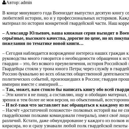
Автор:
admin
В конце минувшего года Воениздат выпустил десятую книгу се
любителей истории, но и у профессиональных историков. Кажд
материал по истории конкретной гвардейской части. Наш кор
– Александр Юльевич, ваша книжная серия выходит в Воениз
серьёзные, высокого качества, дорогие по цене, но их поку
пожелания по тематике новой книги…
– Сегодня наблюдается возрождение интереса наших граждан к
руководства много говорится о необходимости обращения к ист
гвардии – это, без всякого преувеличения, история Российско
Гвардейцы стояли у трона юного Петра; через службу в гвард
Россию буквально во всех областях общественной деятельност
политических событий, произошедших в России; гвардия прош
империи вместе с империей…
– Так, может, вам стоило бы написать книгу обо всей гвард
– Эти книги я не пишу, а составляю, ищу и обобщаю материал,
зрения и тем более не моя версия, но объективный, всесторонн
– И всё-таки что заставляет вас обращаться к каждому из п
– Насчёт «достаточной похожести» полковых историй вы не сов
гвардейскими полками командовали генералы), имел своё лицо
различий. Кстати, даже обмундирование у каждого из полков им
кирасира, но и сразу узнавали любой полк гвардейской пехо