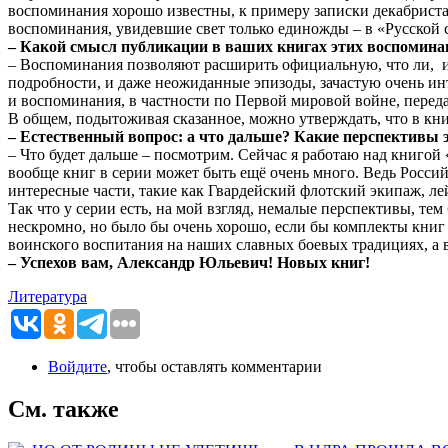
воспоминания хорошо известны, к примеру записки декабриста
воспоминания, увидевшие свет только единожды – в «Русской 
– Какой смысл публикации в ваших книгах этих воспоминан
– Воспоминания позволяют расширить официальную, что ли, ис
подробности, и даже неожиданные эпизоды, зачастую очень ин
и воспоминания, в частности по Первой мировой войне, пере
В общем, подытоживая сказанное, можно утверждать, что в к
– Естественный вопрос: а что дальше? Какие перспективы э
– Что будет дальше – посмотрим. Сейчас я работаю над книгой
вообще книг в серии может быть ещё очень много. Ведь Россий
интересные части, такие как Гвардейский флотский экипаж, ле
Так что у серии есть, на мой взгляд, немалые перспективы, те
нескромно, но было бы очень хорошо, если бы комплекты книг
воинского воспитания на наших славных боевых традициях, а
– Успехов вам, Александр Юльевич! Новых книг!
Литература
Войдите
, чтобы оставлять комментарии
См. также