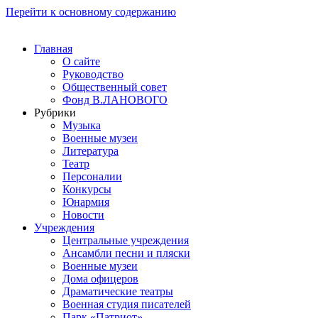
Перейти к основному содержанию
Главная
О сайте
Руководство
Общественный совет
Фонд В.ЛАНОВОГО
Рубрики
Музыка
Военные музеи
Литература
Театр
Персоналии
Конкурсы
Юнармия
Новости
Учреждения
Центральные учреждения
Ансамбли песни и пляски
Военные музеи
Дома офицеров
Драматические театры
Военная студия писателей
Парк «Патриот»