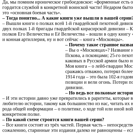
Да, мы помним ироническое грибоедовское: «форменные есть о
гордится службой в конкретной воинской части! Недаром быто
это «основная боевая часть».
– Тогда понятно... А какие книги уже вышли в вашей серии
– Вышли книги о полках всей 1-й гвардейской пехотной диви
двух полках 1-й бригады гвардейской кирасирской дивизии – 
полков Его Величества и Её Величества – вошли в одну книгу 
и конная артиллерия, ну и вот сейчас – книга «Московцы».
– Почему такое странное назва
– Вы о «Московцах»? Название н
Пскова, а псковцами; 25-го пех
каковых в Русской армии было 
Моя книга – о лейб-гвардии Мос
сражаясь отважно, потерял более
1914 года – это была 102-я год
позиции и вели огонь. Потери п
дивизии.
– Но ведь все полковые истори
– И эти истории давно уже превратились в раритеты, которые в
любителю истории, такому как большинство из нас, читать их н
рода общей информации – о политике, о ходе той или иной во
конкретном полке.
– По какой схеме строятся книги вашей серии?
– Все книги состоят из трёх частей. Первая часть – непосредс
сожалению, старинные эти издания далеко не равноценны – есл