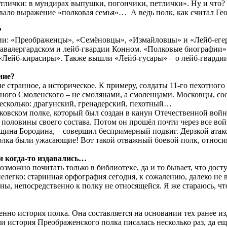
тлички: в мундирах выпушки, погончики, петлички». Ну и что? Э
вало выражение «полковая семья»… А ведь полк, как считал Ге
?
зии: «Преображенцы», «Семёновцы», «Измайловцы» и «Лейб-егер
Кавалергардском и лейб-гвардии Конном. «Полковые биографии»
«Лейб-кирасиры». Также вышли «Лейб-гусары» – о лейб-гвардии 
ние?
е странное, а историческое. К примеру, солдаты 11-го пехотног
отного Смоленского – не смолянами, а смоленцами. Московцы, с
несколько: драгунский, гренадерский, пехотный…
ковском полке, который был создан в канун Отечественной войны
 половины своего состава. Потом он прошёл почти через все во
овщина Бородина, – совершил беспримерный подвиг. Дерзкой атак
олка были ужасающие! Вот такой отважный боевой полк, относив
и когда-то издавались…
озможно почитать только в библиотеке, да и то бывает, что дос
елегко: старинная орфография сегодня, к сожалению, далеко не в
йны, непосредственно к полку не относящейся. Я же стараюсь,
твенно история полка. Она составляется на основании тех ранее
и история Преображенского полка писалась несколько раз, да ещ