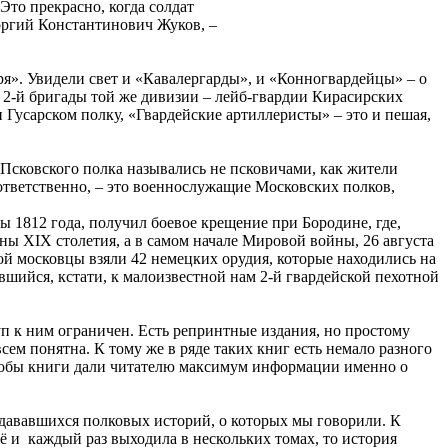
то прекрасно, когда солдат
оргий Константинович Жуков, –
я». Увидели свет и «Кавалергарды», и «Конногвардейцы» – о
 2-й бригады той же дивизии – лейб-гвардии Кирасирских
Гусарском полку, «Гвардейские артиллеристы» – это и пешая,
о Псковского полка назывались не псковичами, как жители
оответственно, – это военнослужащие Московских полков,
 1812 года, получил боевое крещение при Бородине, где,
йны XIX столетия, а в самом начале Мировой войны, 26 августа
ой московцы взяли 42 немецких орудия, которые находились на
шийся, кстати, к малоизвестной нам 2-й гвардейской пехотной
туп к ним ограничен. Есть репринтные издания, но простому
сем понятна. К тому же в ряде таких книг есть немало разного
 чтобы книги дали читателю максимум информации именно о
 издававшихся полковых историй, о которых мы говорили. К
ё и каждый раз выходила в нескольких томах, то история