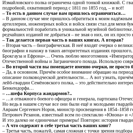
Измайловского полка ограничена одной тонкой книжкой. С гва
подробной, охватившей период с 1811 по 1855 год, – и всё!
– То есть в данном случае вам пришлось ограничиться…
– В данном случае мне пришлось обратиться к моим надёжным д
артиллерии, инженерных войск и войск связи стал для меня 
формальностей поработать в уникальной музейной библиотеке.
редчайших изданий не добраться – не зная о них, он их прост
– Так делается первая часть в ваших книгах. А вторая?
– Вторая часть – биографическая. В неё входят очерки о вели
биографии я нахожу в таких авторитетных изданиях прошлого
Брокгауза и Ефрона»… Очень люблю многотомник «Император Ал
Отечественной войны и Заграничного похода. Использую совр
– Во второй части вы помещаете именно очерки, не просто
– Да, в основном. Причём особое внимание обращаю на перио
описание полководческой деятельности… А вот узнать, причё
лейб-гвардии Семёновского полка, – это действительно интер
Бенкендорфа…
– …шефа Корпуса жандармов?..
– …и отважного боевого офицера и генерала, партизана Отече
Но ведь в нашем случае все они были ещё и молодыми гварде
Авраам Сергеевич Норов, министр просвещения в 1854–1858 го
Петрович Резанов, известный всем по спектаклю «Юнона» и «Ав
И это далеко не единичные примеры! Повторю: история гварди
– А что содержит в себе третья часть ваших книг?
– Третья часть, пожалуй, самая сложная с точки зрения подбо