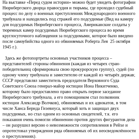
На выставке «Перед судом истории» можно будет увидеть фотографии
Нюрнбергского дворца правосудия и тюрьмы, где проходил судебный
процесс по делу о военных преступлениях Международного военного
трибунала и находились под стражей его подсудимые (Вид на камеру
для подсудимых Нюрнбергского процесса, Американские солдаты у
тюремных камер подсудимых Нюрнбергского процесса во время
круглосуточного наблюдения за подсудимыми, которое было введено
после самоубийства одного из обвиняемых Роберта Лея 25 октября
1945 г.).
Здесь же фотопортреты основных участников процесса –
представителей стороны обвинения (каждая из четырех стран-
победительниц сформировала свою прокурорскую группу), судей (по
одному члену трибунала и заместителю от каждой из четырёх держав;
СССР представлял заместитель председателя Верховного Суда
Советского Союза генерал-майор юстиции Иона Никитченко,
которому было предоставлено право открыть первое заседание
Нюрнбергского трибунала, а его помощником стал полковник
юстиции Александр Волчков), обвиняемых и их адвокатов, в том
числе Ханса Бернда Гизевиуса, который хоть и защищал двух
подсудимых, но стал одним из основных свидетелей, т.к. его
показания очень помогли обвинению против других фигурантов дела
– он разрушил версию о невозможности сопротивления в Рейхе и
опротестовал утверждения ряда обвиняемых об их неосведомлённости
о преступлениях).