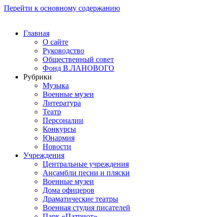
Перейти к основному содержанию
Главная
О сайте
Руководство
Общественный совет
Фонд В.ЛАНОВОГО
Рубрики
Музыка
Военные музеи
Литература
Театр
Персоналии
Конкурсы
Юнармия
Новости
Учреждения
Центральные учреждения
Ансамбли песни и пляски
Военные музеи
Дома офицеров
Драматические театры
Военная студия писателей
Парк «Патриот»