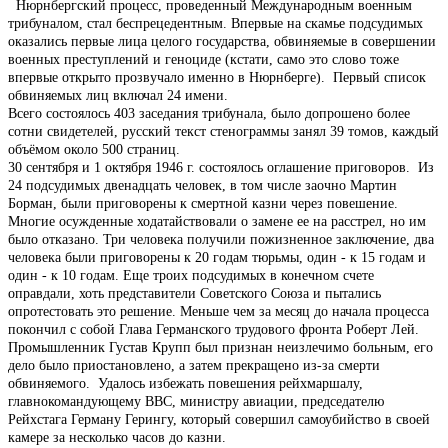
Нюрнбергский процесс, проведенный Международным военным
трибуналом, стал беспрецедентным. Впервые на скамье подсудимых
оказались первые лица целого государства, обвиняемые в совершении
военных преступлений и геноциде (кстати, само это слово тоже
впервые открыто прозвучало именно в Нюрнберге). Первый список
обвиняемых лиц включал 24 имени.
Всего состоялось 403 заседания трибунала, было допрошено более
сотни свидетелей, русский текст стенограммы занял 39 томов, каждый
объёмом около 500 страниц.
30 сентября и 1 октября 1946 г. состоялось оглашение приговоров. Из
24 подсудимых двенадцать человек, в том числе заочно Мартин
Борман, были приговорены к смертной казни через повешение.
Многие осужденные ходатайствовали о замене ее на расстрел, но им
было отказано. Три человека получили пожизненное заключение, два
человека были приговорены к 20 годам тюрьмы, один - к 15 годам и
один - к 10 годам. Еще троих подсудимых в конечном счете
оправдали, хоть представители Советского Союза и пытались
опротестовать это решение. Меньше чем за месяц до начала процесса
покончил с собой Глава Германского трудового фронта Роберт Лей.
Промышленник Густав Крупп был признан неизлечимо больным, его
дело было приостановлено, а затем прекращено из-за смерти
обвиняемого. Удалось избежать повешения рейхмаршалу,
главнокомандующему ВВС, министру авиации, председателю
Рейхстага Герману Герингу, который совершил самоубийство в своей
камере за несколько часов до казни.