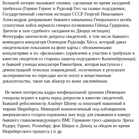
Большой интерес вызывают снимки, сделанные во время заседаний
трибунала (Герман Геринг и Рудольф Гесс на скамье подсудимых,
Государственный советник юстиции СССР Георгий Николаевич
Александров допрашивает бывшего начальника Генерального штаба
сухопутных войск вермахта генерал-полковника Гейнца Гудериана,
Зрители в зале судебного заседания во Дворце юстиции).
Фотографы запечатлели допросы свидетелей, в том числе бывшего
коменданта концлагеря Освенцим Рудольфа Хёсса, который давал
свидетельские показания на фоне карты с обозначенными
концлагерями и их «филиалами» (привлечен к участию в трибунале в
качестве свидетеля со стороны защиты подсудимого Кальтенбруннера);
и бывшей узницы концлагеря Равенсбрюк, которая выступила с
демонстрацией телесных повреждений, полученных в результате
экспериментов по пересадке кости ноги) и вещественные
доказательства, такие как абажур из кожи заключённых.
Не менее интересны кадры неофициальной хроники (Немецкие
генералы играют в карты перед допросом в качестве свидетелей;
Бывший рейхсминистр Альберт Шпеер за пишущей машинкой в
тюрьме Нюрнберга; Немецкий военнопленный под наблюдением
американского солдата-охранника льет воду для умывания в камеру
бывшего главнокомандующего ВМС Германии гросс-адмирала Эриха
Редера; Геринг, Розенберг, фон Ширах и Дениц за обедом во время
Нюрнбергского процесса.) и др.