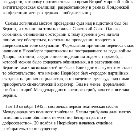
государств, которому противостояла во время Второй мировой войны
антигитлеровская коалиция), разработанному в рамках Лондонской
конференции четырех держав – победительниц.
Самым логичным местом проведения суда над нацистами был бы
Берлин, и именно на этом настаивал Советский Союз. Однако
союзники, отношения с которыми к тому времени уже начали
понемногу обостряться, настояли на проведении процесса в
американской зоне оккупации. Формальной причиной переноса стало
наличие в Нюрнберге практически не пострадавшего за годы войны
Дворца юстиции, соединенного подземным ходом с тюрьмой, в
которой можно было содержать обвиняемых, а в разрушенном
Берлине таких возможностей не было. Еще одним аргументом стало
то обстоятельство, что именно Нюрнберг был «городом партийных
съездов» национал-социалистов, и проведение здесь суда над ними
приобретало символический характер. Тем не менее, формальной
штаб-квартирой Международного военного трибунала стал все-таки
Берлин.
Там 18 октября 1945 г. состоялась первая техническая сессия
Международного военного трибунала. Члены трибунала дали клятву
исполнять свои обязанности «честно, беспристрастно и
добросовестно». 20 ноября в Нюрнберге началось судебное
разбирательство по существу.