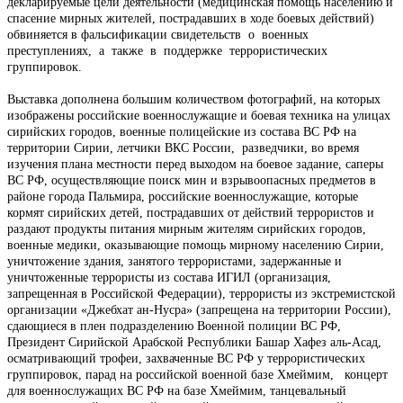
декларируемые цели деятельности (медицинская помощь населению и
спасение мирных жителей, пострадавших в ходе боевых действий)
обвиняется в фальсификации свидетельств о военных
преступлениях, а также в поддержке террористических
группировок.
Выставка дополнена большим количеством фотографий, на которых
изображены российские военнослужащие и боевая техника на улицах
сирийских городов, военные полицейские из состава ВС РФ на
территории Сирии, летчики ВКС России, разведчики, во время
изучения плана местности перед выходом на боевое задание, саперы
ВС РФ, осуществляющие поиск мин и взрывоопасных предметов в
районе города Пальмира, российские военнослужащие, которые
кормят сирийских детей, пострадавших от действий террористов и
раздают продукты питания мирным жителям сирийских городов,
военные медики, оказывающие помощь мирному населению Сирии,
уничтожение здания, занятого террористами, задержанные и
уничтоженные террористы из состава ИГИЛ (организация,
запрещенная в Российской Федерации), террористы из экстремистской
организации «Джебхат ан-Нусра» (запрещена на территории России),
сдающиеся в плен подразделению Военной полиции ВС РФ,
Президент Сирийской Арабской Республики Башар Хафез аль-Асад,
осматривающий трофеи, захваченные ВС РФ у террористических
группировок, парад на российской военной базе Хмеймим, концерт
для военнослужащих ВС РФ на базе Хмеймим, танцевальный