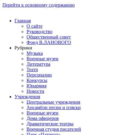
Перейти к основному содержанию
Главная
О сайте
Руководство
Общественный совет
Фонд В.ЛАНОВОГО
Рубрики
Музыка
Военные музеи
Литература
Театр
Персоналии
Конкурсы
Юнармия
Новости
Учреждения
Центральные учреждения
Ансамбли песни и пляски
Военные музеи
Дома офицеров
Драматические театры
Военная студия писателей
Парк «Патриот»