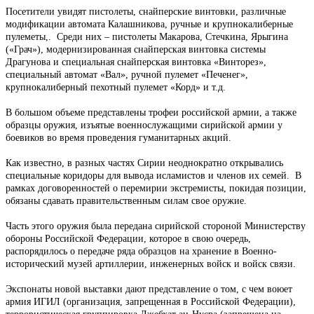
Посетители увидят пистолеты, снайперские винтовки, различные
модификации автомата Калашникова, ручные и крупнокалиберные
пулеметы,. Среди них – пистолеты Макарова, Стечкина, Ярыгина
(«Грач»), модернизированная снайперская винтовка системы
Драгунова и специальная снайперская винтовка «Винторез»,
специальный автомат «Вал», ручной пулемет «Печенег»,
крупнокалиберный пехотный пулемет «Корд» и т.д.
В большом объеме представлены трофеи российской армии, а также
образцы оружия, изъятые военнослужащими сирийской армии у
боевиков во время проведения гуманитарных акций.
Как известно, в разных частях Сирии неоднократно открывались
специальные коридоры для вывода исламистов и членов их семей. В
рамках договоренностей о перемирии экстремисты, покидая позиции,
обязаны сдавать правительственным силам свое оружие.
Часть этого оружия была передана сирийской стороной Министерству
обороны Российской Федерации, которое в свою очередь,
распорядилось о передаче ряда образцов на хранение в Военно-
исторический музей артиллерии, инженерных войск и войск связи.
Экспонаты новой выставки дают представление о том, с чем воюет
армия ИГИЛ (организация, запрещенная в Российской Федерации),