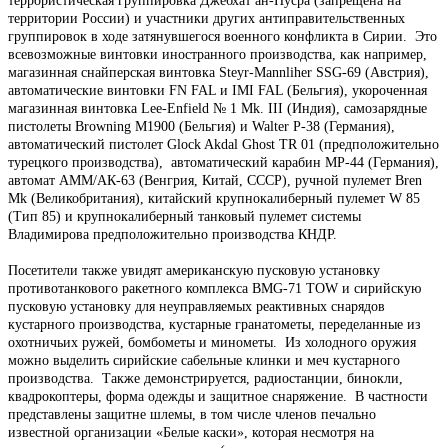
террористическая группировка Джебхат ан-Нусра (запрещена на
территории России) и участники других антиправительственных
группировок в ходе затянувшегося военного конфликта в Сирии. Это
всевозможные винтовки иностранного производства, как например,
магазинная снайперская винтовка Steyr-Mannliher SSG-69 (Австрия),
автоматические винтовки FN FAL и IMI FAL (Бельгия), укороченная
магазинная винтовка Lee-Enfield № 1 Mk. III (Индия), самозарядные
пистолеты Browning M1900 (Бельгия) и Walter P-38 (Германия),
автоматический пистолет Glock Akdal Ghost TR 01 (предположительно
турецкого производства), автоматический карабин МР-44 (Германия),
автомат АММ/АК-63 (Венгрия, Китай, СССР), ручной пулемет Bren
Mk (Великобритания), китайский крупнокалиберный пулемет W 85
(Тип 85) и крупнокалиберный танковый пулемет системы
Владимирова предположительно производства КНДР.
Посетители также увидят американскую пусковую установку
противотанкового ракетного комплекса BMG-71 TOW и сирийскую
пусковую установку для неуправляемых реактивных снарядов
кустарного производства, кустарные гранатометы, переделанные из
охотничьих ружей, бомбометы и минометы. Из холодного оружия
можно выделить сирийские сабельные клинки и меч кустарного
производства. Также демонстрируется, радиостанции, бинокли,
квадрокоптеры, форма одежды и защитное снаряжение. В частности
представлены защитне шлемы, в том числе членов печально
известной организации «Белые каски», которая несмотря на