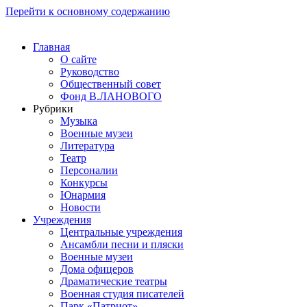
Перейти к основному содержанию
Главная
О сайте
Руководство
Общественный совет
Фонд В.ЛАНОВОГО
Рубрики
Музыка
Военные музеи
Литература
Театр
Персоналии
Конкурсы
Юнармия
Новости
Учреждения
Центральные учреждения
Ансамбли песни и пляски
Военные музеи
Дома офицеров
Драматические театры
Военная студия писателей
Парк «Патриот»