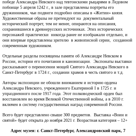
победе Александра Невского над тевтонскими рыцарями в Ледовом
побоище 5 апреля 1242 г., в зале представлены портреты его
дружинников, чьи подвиги подробно описаны в «Житии» князя.
Художественные образы не претендуют на документальный
исторический портрет, тем не менее, опираются на описания,
сохранившиеся в древнерусских источниках. Этих исторических
персонажей практически никогда ранее не изображали отдельно, и
они впервые представлены зрителю в живописной серии, созданной
современным художником.
Отдельные разделы посвящены памяти об Александре Невском в
России, истории его почитания и канонизации. Экспонаты выставки
рассказывают о перенесении мощей Святого Александра Невского в
Санкт-Петербург в 1724 г., создании храмов в честь святого и т.д.
Авторы экспозиции не обошли вниманием и историю ордена
Александра Невского, учрежденного Екатериной I в 1725 г. и
упраздненного после 1917 года. Этот полководческий орден был
восстановлен во время Великой Отечественной войны, а в 2010 г.
включен в систему государственных наград современной России.
Всего будет представлено свыше 300 предметов. Выставка «Воин и
святой» будет открыта до ноября 2021 г. Возрастная категория – 12+
Адрес музея: г. Санкт-Петербург, Александровский парк, 7