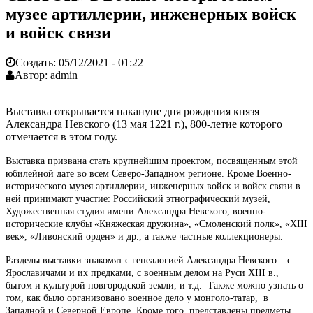
музее артиллерии, инженерных войск
и войск связи
Создать:
05/12/2021 - 01:22
Автор:
admin
Выставка открывается накануне дня рождения князя
Александра Невского (13 мая 1221 г.), 800-летие которого
отмечается в этом году.
Выставка призвана стать крупнейшим проектом, посвященным этой
юбилейной дате во всем Северо-Западном регионе. Кроме Военно-
исторического музея артиллерии, инженерных войск и войск связи в
ней принимают участие: Российский этнографический музей,
Художественная студия имени Александра Невского, военно-
исторические клубы «Княжеская дружина», «Смоленский полк», «XIII
век», «Ливонский орден» и др., а также частные коллекционеры.
Разделы выставки знакомят с генеалогией Александра Невского – с
Ярославичами и их предками, с военным делом на Руси XIII в.,
бытом и культурой новгородской земли, и т.д. Также можно узнать о
том, как было организовано военное дело у монголо-татар, в
Западной и Северной Европе. Кроме того, представлены предметы