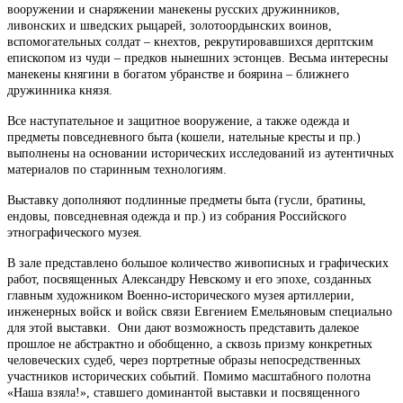
вооружении и снаряжении манекены русских дружинников,
ливонских и шведских рыцарей, золотоордынских воинов,
вспомогательных солдат – кнехтов, рекрутировавшихся дерптским
епископом из чуди – предков нынешних эстонцев. Весьма интересны
манекены княгини в богатом убранстве и боярина – ближнего
дружинника князя.
Все наступательное и защитное вооружение, а также одежда и
предметы повседневного быта (кошели, нательные кресты и пр.)
выполнены на основании исторических исследований из аутентичных
материалов по старинным технологиям.
Выставку дополняют подлинные предметы быта (гусли, братины,
ендовы, повседневная одежда и пр.) из собрания Российского
этнографического музея.
В зале представлено большое количество живописных и графических
работ, посвященных Александру Невскому и его эпохе, созданных
главным художником Военно-исторического музея артиллерии,
инженерных войск и войск связи Евгением Емельяновым специально
для этой выставки. Они дают возможность представить далекое
прошлое не абстрактно и обобщенно, а сквозь призму конкретных
человеческих судеб, через портретные образы непосредственных
участников исторических событий. Помимо масштабного полотна
«Наша взяла!», ставшего доминантой выставки и посвященного