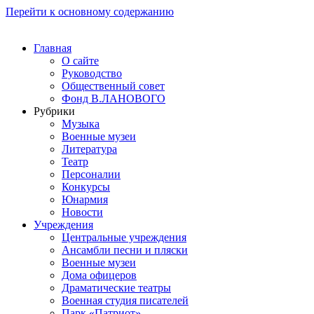
Перейти к основному содержанию
Главная
О сайте
Руководство
Общественный совет
Фонд В.ЛАНОВОГО
Рубрики
Музыка
Военные музеи
Литература
Театр
Персоналии
Конкурсы
Юнармия
Новости
Учреждения
Центральные учреждения
Ансамбли песни и пляски
Военные музеи
Дома офицеров
Драматические театры
Военная студия писателей
Парк «Патриот»