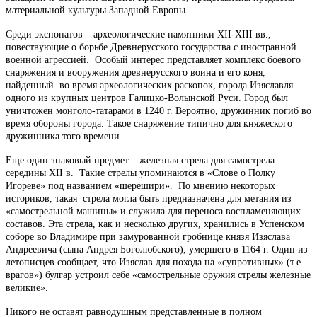
материальной культуры Западной Европы.
Среди экспонатов – археологические памятники XII-XIII вв.,
повествующие о борьбе Древнерусского государства с иностранной
военной агрессией. Особый интерес представляет комплекс боевого
снаряжения и вооружения древнерусского воина и его коня,
найденный во время археологических раскопок, города Изяславля –
одного из крупных центров Галицко-Волынской Руси. Город был
уничтожен монголо-татарами в 1240 г. Вероятно, дружинник погиб во
время обороны города. Такое снаряжение типично для княжеского
дружинника того времени.
Еще один знаковый предмет – железная стрела для самострела
середины XII в. Такие стрелы упоминаются в «Слове о Полку
Игореве» под названием «шерешири». По мнению некоторых
историков, такая стрела могла быть предназначена для метания из
«самострельной машины» и служила для переноса воспламеняющих
составов. Эта стрела, как и несколько других, хранились в Успенском
соборе во Владимире при замурованной гробнице князя Изяслава
Андреевича (сына Андрея Боголюбского), умершего в 1164 г. Один из
летописцев сообщает, что Изяслав для похода на «супротивных» (т.е.
врагов») булгар устроил себе «самострельные оружия стрелы железные
великие».
Никого не оставят равнодушным представленные в полном