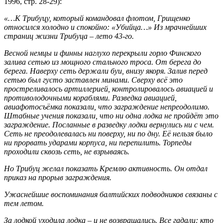
1996, стр. 28-29):
«…К Трибуцу, который командовал флотом, Грищенко
относился холодно и спокойно: «Убийца…» Из мрачнейших
страниц жизни Трибуца – лето 43-го.
Весной немцы и финны наглухо перекрыли горло Финского
залива сетью из мощного стального троса. От берега до
берега. Наверху сеть держали буи, внизу якоря. Залив перед
сетью был густо заставлен минами. Сверху всё это
простреливалось артиллерией, контролировалось авиацией и
противолодочными кораблями. Разведка авиацией,
авиафотосъёмка показали, что заграждение непреодолимо.
Штабные учения показали, что ни одна лодка не пройдёт это
заграждение. Посланные в разведку лодки вернулись ни с чем.
Сеть не преодолевалась ни поверху, ни по дну. Её нельзя было
ни прорвать ударами корпуса, ни перепилить. Торпеды
проходили сквозь сеть, не взрываясь.
Но Трибуц желал показать Кремлю активность. Он отдал
приказ на прорыв заграждения.
Ужаснейшие воспоминания балтийских подводников связаны с
тем летом.
За лодкой уходила лодка – и не возвращались. Все гадали: кто