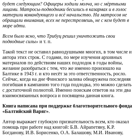
будет следующим? Офицеры ходили молча, но с мёртвыми
лицами. Матросы-подводники бесились в казармах и в голос
материли командующего и всё начальство. На матросов не
обращали внимания, всех не перестреляешь, не с кем будет в
море идти.
Всем было ясно, что Трибуц решил уничтожить свои
подводные силы»
и т. п.
Такой текст не оставил равнодушными многих, в том числе и
автора этих строк. С годами, по мере изучения архивных
материалов по действиям наших подлодок в годы войны,
желание разобраться с тем, что же именно произошло на
Балтике в 1943 г. и кто несёт за это ответственность, росло.
Сейчас, когда на дне Финского залива обнаружена последняя
погибшая в кампанию того года подлодка, это можно сделать
с достаточной полнотой. Именно поискам ответов на эти два
взаимосвязанных вопроса и посвящена данная книга.
Книга написана при поддержке благотворительного фонда
«Балтийский Варяг»
.
Автор выражает глубокую признательность всем, кто оказал
помощь при работе над книгой: Б.В. Айрапетяну, К.Р.
Богданову, И.В. Борисенко, О.А. Балашову, М.И. Иванову,