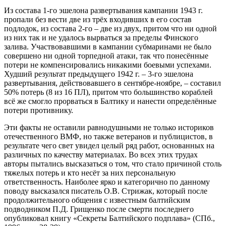
Из состава 1-го эшелона развертывания кампании 1943 г.
пропали без вести две из трёх входивших в его состав
подлодок, из состава 2-го – две из двух, притом что ни одной
из них так и не удалось вырваться за пределы Финского
залива. Участвовавшими в кампании субмаринами не было
совершено ни одной торпедной атаки, так что понесённые
потери не компенсировались никакими боевыми успехами.
Худший результат предыдущего 1942 г. – 3-го эшелона
развертывания, действовавшего в сентябре-ноябре, – составил
50% потерь (8 из 16 ПЛ), притом что большинство кораблей
всё же смогло прорваться в Балтику и нанести определённые
потери противнику.
Эти факты не оставили равнодушными не только историков
отечественного ВМФ, но также ветеранов и публицистов, в
результате чего свет увидел целый ряд работ, основанных на
различных по качеству материалах. Во всех этих трудах
авторы пытались высказаться о том, что стало причиной столь
тяжелых потерь и кто несёт за них персональную
ответственность. Наиболее ярко и категорично по данному
поводу высказался писатель О.В. Стрижак, который после
продолжительного общения с известным балтийским
подводником П.Д. Грищенко после смерти последнего
опубликовал книгу «Секреты Балтийского подплава» (СПб.,