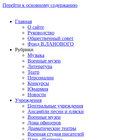
Перейти к основному содержанию
Главная
О сайте
Руководство
Общественный совет
Фонд В.ЛАНОВОГО
Рубрики
Музыка
Военные музеи
Литература
Театр
Персоналии
Конкурсы
Юнармия
Новости
Учреждения
Центральные учреждения
Ансамбли песни и пляски
Военные музеи
Дома офицеров
Драматические театры
Военная студия писателей
Парк «Патриот»