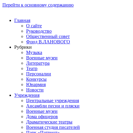
Перейти к основному содержанию
Главная
О сайте
Руководство
Общественный совет
Фонд В.ЛАНОВОГО
Рубрики
Музыка
Военные музеи
Литература
Театр
Персоналии
Конкурсы
Юнармия
Новости
Учреждения
Центральные учреждения
Ансамбли песни и пляски
Военные музеи
Дома офицеров
Драматические театры
Военная студия писателей
Парк «Патриот»