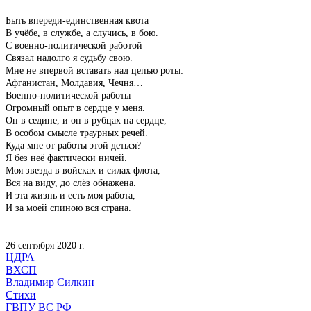
Быть впереди-единственная квота
В учёбе, в службе, а случись, в бою.
С военно-политической работой
Связал надолго я судьбу свою.
Мне не впервой вставать над цепью роты:
Афганистан, Молдавия, Чечня…
Военно-политической работы
Огромный опыт в сердце у меня.
Он в седине, и он в рубцах на сердце,
В особом смысле траурных речей.
Куда мне от работы этой деться?
Я без неё фактически ничей.
Моя звезда в войсках и силах флота,
Вся на виду, до слёз обнажена.
И эта жизнь и есть моя работа,
И за моей спиною вся страна.
26 сентября 2020 г.
ЦДРА
ВХСП
Владимир Силкин
Стихи
ГВПУ ВС РФ