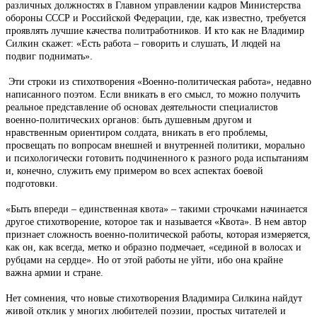
различных должностях в Главном управлении кадров Министерства
обороны СССР и Российской Федерации, где, как известно, требуется
проявлять лучшие качества политработников. И кто как не Владимир
Силкин скажет: «Есть работа – говорить и слушать, И людей на
подвиг поднимать».
Эти строки из стихотворения «Военно-политическая работа», недавно
написанного поэтом. Если вникать в его смысл, то можно получить
реальное представление об основах деятельности специалистов
военно-политических органов: быть душевным другом и
нравственным ориентиром солдата, вникать в его проблемы,
просвещать по вопросам внешней и внутренней политики, морально
и психологически готовить подчиненного к разного рода испытаниям
и, конечно, служить ему примером во всех аспектах боевой
подготовки.
«Быть впереди – единственная квота» – такими строчками начинается
другое стихотворение, которое так и называется «Квота». В нем автор
признает сложность военно-политической работы, которая измеряется,
как он, как всегда, метко и образно подмечает, «сединой в волосах и
рубцами на сердце». Но от этой работы не уйти, ибо она крайне
важна армии и стране.
Нет сомнения, что новые стихотворения Владимира Силкина найдут
живой отклик у многих любителей поэзии, простых читателей и