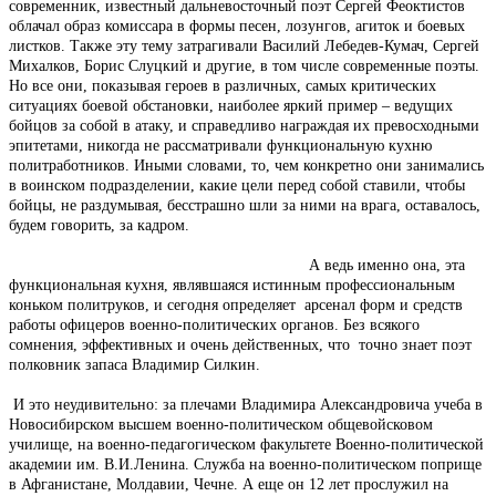
современник, известный дальневосточный поэт Сергей Феоктистов
облачал образ комиссара в формы песен, лозунгов, агиток и боевых
листков. Также эту тему затрагивали Василий Лебедев-Кумач, Сергей
Михалков, Борис Слуцкий и другие, в том числе современные поэты.
Но все они, показывая героев в различных, самых критических
ситуациях боевой обстановки, наиболее яркий пример – ведущих
бойцов за собой в атаку, и справедливо награждая их превосходными
эпитетами, никогда не рассматривали функциональную кухню
политработников. Иными словами, то, чем конкретно они занимались
в воинском подразделении, какие цели перед собой ставили, чтобы
бойцы, не раздумывая, бесстрашно шли за ними на врага, оставалось,
будем говорить, за кадром.
А ведь именно она, эта
функциональная кухня, являвшаяся истинным профессиональным
коньком политруков, и сегодня определяет арсенал форм и средств
работы офицеров военно-политических органов. Без всякого
сомнения, эффективных и очень действенных, что точно знает поэт
полковник запаса Владимир Силкин.
И это неудивительно: за плечами Владимира Александровича учеба в
Новосибирском высшем военно-политическом общевойсковом
училище, на военно-педагогическом факультете Военно-политической
академии им. В.И.Ленина. Служба на военно-политическом поприще
в Афганистане, Молдавии, Чечне. А еще он 12 лет прослужил на