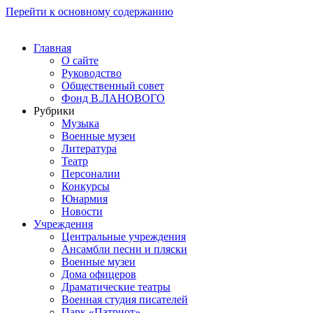
Перейти к основному содержанию
Главная
О сайте
Руководство
Общественный совет
Фонд В.ЛАНОВОГО
Рубрики
Музыка
Военные музеи
Литература
Театр
Персоналии
Конкурсы
Юнармия
Новости
Учреждения
Центральные учреждения
Ансамбли песни и пляски
Военные музеи
Дома офицеров
Драматические театры
Военная студия писателей
Парк «Патриот»