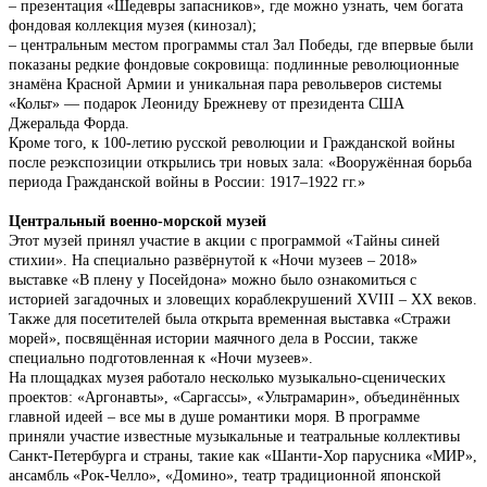
– презентация «Шедевры запасников», где можно узнать, чем богата
фондовая коллекция музея (кинозал);
– центральным местом программы стал Зал Победы, где впервые были
показаны редкие фондовые сокровища: подлинные революционные
знамёна Красной Армии и уникальная пара револьверов системы
«Кольт» — подарок Леониду Брежневу от президента США
Джеральда Форда.
Кроме того, к 100-летию русской революции и Гражданской войны
после реэкспозиции открылись три новых зала: «Вооружённая борьба
периода Гражданской войны в России: 1917–1922 гг.»
Центральный военно-морской музей
Этот музей принял участие в акции с программой «Тайны синей
стихии». На специально развёрнутой к «Ночи музеев – 2018»
выставке «В плену у Посейдона» можно было ознакомиться с
историей загадочных и зловещих кораблекрушений XVIII – XX веков.
Также для посетителей была открыта временная выставка «Стражи
морей», посвящённая истории маячного дела в России, также
специально подготовленная к «Ночи музеев».
На площадках музея работало несколько музыкально-сценических
проектов: «Аргонавты», «Саргассы», «Ультрамарин», объединённых
главной идеей – все мы в душе романтики моря. В программе
приняли участие известные музыкальные и театральные коллективы
Санкт-Петербурга и страны, такие как «Шанти-Хор парусника «МИР»,
ансамбль «Рок-Челло», «Домино», театр традиционной японской