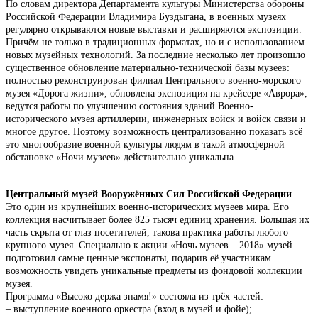
По словам директора Департамента культуры Министерства обороны
Российской Федерации Владимира Буздыгана, в военных музеях
регулярно открываются новые выставки и расширяются экспозиции.
Причём не только в традиционных форматах, но и с использованием
новых музейных технологий. За последние несколько лет произошло
существенное обновление материально-технической базы музеев:
полностью реконструирован филиал Центрального военно-морского
музея «Дорога жизни», обновлена экспозиция на крейсере «Аврора»,
ведутся работы по улучшению состояния зданий Военно-
исторического музея артиллерии, инженерных войск и войск связи и
многое другое. Поэтому возможность централизованно показать всё
это многообразие военной культуры людям в такой атмосферной
обстановке «Ночи музеев» действительно уникальна.
Центральный музей Вооружённых Сил Российской Федерации
Это один из крупнейших военно-исторических музеев мира. Его
коллекция насчитывает более 825 тысяч единиц хранения. Большая их
часть скрыта от глаз посетителей, такова практика работы любого
крупного музея. Специально к акции «Ночь музеев – 2018» музей
подготовил самые ценные экспонаты, подарив её участникам
возможность увидеть уникальные предметы из фондовой коллекции
музея.
Программа «Высоко держа знамя!» состояла из трёх частей:
– выступление военного оркестра (вход в музей и фойе);