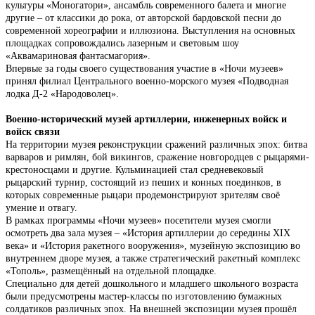
культуры «Моногатори», ансамбль современного балета и многие
другие – от классики до рока, от авторской бардовской песни до
современной хореографии и иллюзиона. Выступления на основных
площадках сопровождались лазерным и световым шоу
«Аквамариновая фантасмагория».
Впервые за годы своего существования участие в «Ночи музеев»
принял филиал Центрального военно-морского музея «Подводная
лодка Д-2 «Народоволец».
Военно-исторический музей артиллерии, инженерных войск
и
войск связи
На территории музея реконструкции сражений различных эпох: битва
варваров и римлян, бой викингов, сражение новгородцев с рыцарями-
крестоносцами и другие. Кульминацией стал средневековый
рыцарский турнир, состоящий из пеших и конных поединков, в
которых современные рыцари продемонстрируют зрителям своё
умение и отвагу.
В рамках программы «Ночи музеев» посетители музея смогли
осмотреть два зала музея – «История артиллерии до середины XIX
века» и «История ракетного вооружения», музейную экспозицию во
внутреннем дворе музея, а также стратегический ракетный комплекс
«Тополь», размещённый на отдельной площадке.
Специально для детей дошкольного и младшего школьного возраста
были предусмотрены мастер-классы по изготовлению бумажных
солдатиков различных эпох. На внешней экспозиции музея прошёл