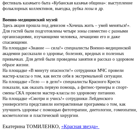
фестиваль казачьего быта «Кубанская казачья община»: выступление
фольклорных коллективов, выездка, рубка лозы и др.
Военно-медицинский музей
Здесь акция прошла под девизом «Хочешь жить – умей меняться!».
Для гостей были подготовлены четыре зоны совместно с разными
организациями, изучающими человека, лечащими его и даже
спасающими.
На площадке «Знание — сила!» специалисты Военно-медицинской
академии рассказали о здоровье, болезнях, вредных и полезных
привычках. Для детей были проведены занятия и рассказ о здоровом
образе жизни.
На площадке «В минуту опасности!» сотрудники МЧС провели
мастер-классы о том, как вести себя в экстремальной ситуации.
На площадке «Тело — в дело!» специалисты Красного Креста
показали, как оказать первую помощь, а фитнес-тренеры и спорт­
смены СКА провели мастер-классы по здоровому питанию.
На площадке «Смотри и учись!» сотрудники Лейденского
университета представили интерактивные программы о том, как
улучшить здоровье с помощью фитотерапии, диетологии, гомеопатии,
косметологии и пластической хирургии.
Екатерина ТОМИЛЕНКО,
«Красная звезда»