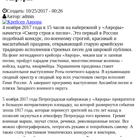
Создать:
10/25/2017 - 00:26
Автор:
admin
4 ноября 2017 года в 15 часов на набережной у «Авроры»
начнется «Смотр строя и песни». Это первый в России
подобный конкурс, по-военному строгий, красивый и
масштабный праздник, открывающий старую армейскую
традицию исполнения строевых песен для широкой публики.
На фоне легендарного крейсера «Аврора», чеканя шаг и запевая
песню, пройдут парадом участники, многочисленные колонны –
войска, кадеты, юнармейцы. Украшением праздника станет
показательное выступление Роты почетного караула. В кульминации
сводный оркестр и сводный хор всех участников смотра исполнят
Гимн России. А завершит программу выступление Ансамбля песни и
пляски Западного военного округа.
5 ноября 2017 года Петроградская набережная у «Авроры» превратится
в большую интерактивную площадку, на которой развернутся события
эпохи 1917 года, которые перенесут зрителей на сто лет назад и
позволят окунуться в атмосферу Петрограда того времени. Гремят
военные марши, звучат стихи, речевки, революционные песни. Все
можно сфотографировать, потрогать руками и попробовать самому. А
также стать участником тематических конкурсов и викторин,