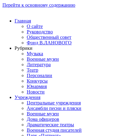
Перейти к основному содержанию
Главная
О сайте
Руководство
Общественный совет
Фонд В.ЛАНОВОГО
Рубрики
Музыка
Военные музеи
Литература
Театр
Персоналии
Конкурсы
Юнармия
Новости
Учреждения
Центральные учреждения
Ансамбли песни и пляски
Военные музеи
Дома офицеров
Драматические театры
Военная студия писателей
Парк «Патриот»