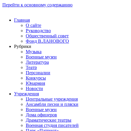
Перейти к основному содержанию
Главная
О сайте
Руководство
Общественный совет
Фонд В.ЛАНОВОГО
Рубрики
Музыка
Военные музеи
Литература
Театр
Персоналии
Конкурсы
Юнармия
Новости
Учреждения
Центральные учреждения
Ансамбли песни и пляски
Военные музеи
Дома офицеров
Драматические театры
Военная студия писателей
Парк «Патриот»