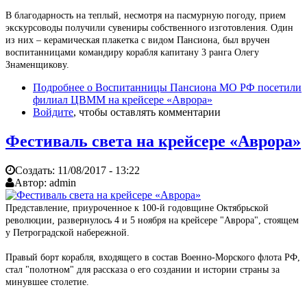
В благодарность на теплый, несмотря на пасмурную погоду, прием
экскурсоводы получили сувениры собственного изготовления. Один
из них – керамическая плакетка с видом Пансиона, был вручен
воспитанницами командиру корабля капитану 3 ранга Олегу
Знаменщикову.
Подробнее
о Воспитанницы Пансиона МО РФ посетили
филиал ЦВММ на крейсере «Аврора»
Войдите
, чтобы оставлять комментарии
Фестиваль света на крейсере «Аврора»
Создать:
11/08/2017 - 13:22
Автор:
admin
Представление, приуроченное к 100-й годовщине Октябрьской
революции, развернулось 4 и 5 ноября на крейсере "Аврора", стоящем
у Петроградской набережной.
Правый борт корабля, входящего в состав Военно-Морского флота РФ,
стал "полотном" для рассказа о его создании и истории страны за
минувшее столетие.