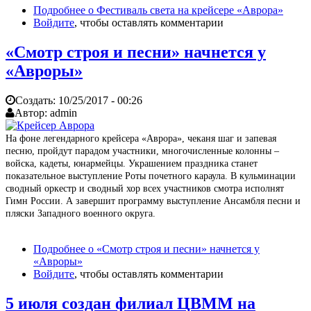
Подробнее
о Фестиваль света на крейсере «Аврора»
Войдите
, чтобы оставлять комментарии
«Смотр строя и песни» начнется у
«Авроры»
Создать:
10/25/2017 - 00:26
Автор:
admin
На фоне легендарного крейсера «Аврора», чеканя шаг и запевая
песню, пройдут парадом участники, многочисленные колонны –
войска, кадеты, юнармейцы. Украшением праздника станет
показательное выступление Роты почетного караула. В кульминации
сводный оркестр и сводный хор всех участников смотра исполнят
Гимн России. А завершит программу выступление Ансамбля песни и
пляски Западного военного округа.
Подробнее
о «Смотр строя и песни» начнется у
«Авроры»
Войдите
, чтобы оставлять комментарии
5 июля создан филиал ЦВММ на