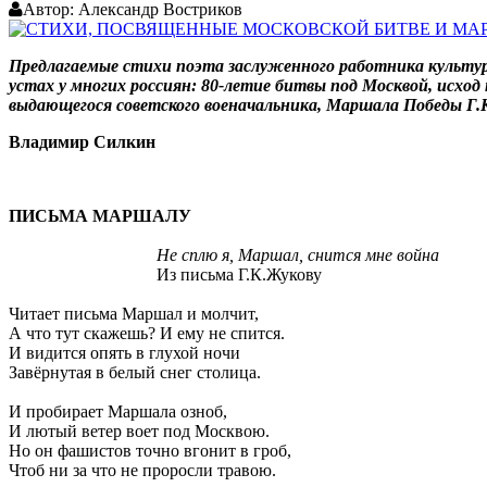
Автор:
Александр Востриков
Предлагаемые стихи поэта заслуженного работника культу
устах у многих россиян: 80-летие битвы под Москвой, исхо
выдающегося советского военачальника, Маршала Победы Г.К
Владимир Силкин
ПИСЬМА МАРШАЛУ
Не сплю я, Маршал, снится мне война
Из письма Г.К.Жукову
Читает письма Маршал и молчит,
А что тут скажешь? И ему не спится.
И видится опять в глухой ночи
Завёрнутая в белый снег столица.
И пробирает Маршала озноб,
И лютый ветер воет под Москвою.
Но он фашистов точно вгонит в гроб,
Чтоб ни за что не проросли травою.