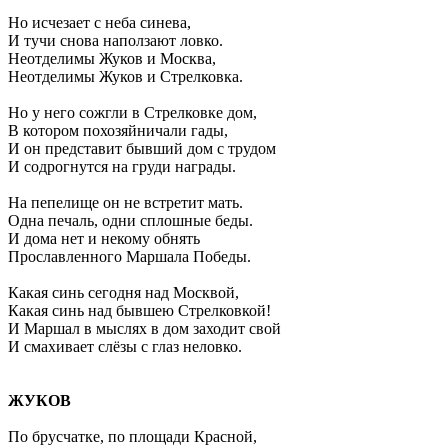
Но исчезает с неба синева,
И тучи снова наползают ловко.
Неотделимы Жуков и Москва,
Неотделимы Жуков и Стрелковка.
Но у него сожгли в Стрелковке дом,
В котором похозяйничали гады,
И он представит бывший дом с трудом
И содрогнутся на груди награды.
На пепелище он не встретит мать.
Одна печаль, одни сплошные беды.
И дома нет и некому обнять
Прославленного Маршала Победы.
Какая синь сегодня над Москвой,
Какая синь над бывшею Стрелковкой!
И Маршал в мыслях в дом заходит свой
И смахивает слёзы с глаз неловко.
ЖУКОВ
По брусчатке, по площади Красной,