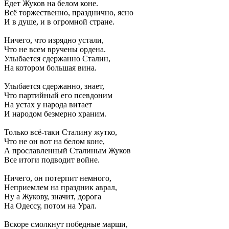
Едет Жуков на белом коне.
Всё торжественно, празднично, ясно
И в душе, и в огромной стране.
Ничего, что изрядно устали,
Что не всем вручены ордена.
Улыбается сдержанно Сталин,
На котором большая вина.
Улыбается сдержанно, знает,
Что партийный его псевдоним
На устах у народа витает
И народом безмерно храним.
Только всё-таки Сталину жутко,
Что не он вот на белом коне,
А прославленный Сталиным Жуков
Все итоги подводит войне.
Ничего, он потерпит немного,
Неприемлем на праздник аврал,
Ну а Жукову, значит, дорога
На Одессу, потом на Урал.
Вскоре смолкнут победные марши,