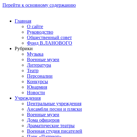
Перейти к основному содержанию
Главная
О сайте
Руководство
Общественный совет
Фонд В.ЛАНОВОГО
Рубрики
Музыка
Военные музеи
Литература
Театр
Персоналии
Конкурсы
Юнармия
Новости
Учреждения
Центральные учреждения
Ансамбли песни и пляски
Военные музеи
Дома офицеров
Драматические театры
Военная студия писателей
Парк «Патриот»