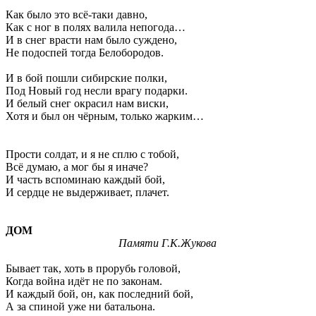
Как было это всё-таки давно,
Как с ног в полях валила непогода…
И в снег врасти нам было суждено,
Не подоспей тогда Белобородов.
И в бой пошли сибирские полки,
Под Новый год несли врагу подарки.
И белый снег окрасил нам виски,
Хотя и был он чёрным, только жарким…
Прости солдат, и я не сплю с тобой,
Всё думаю, а мог бы я иначе?
И часть вспоминаю каждый бой,
И сердце не выдерживает, плачет.
ДОМ
Памяти Г.К.Жукова
Бывает так, хоть в прорубь головой,
Когда война идёт не по законам.
И каждый бой, он, как последний бой,
А за спиной уже ни батальона.