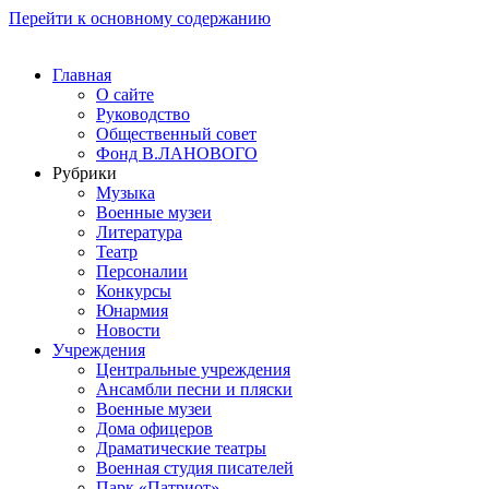
Перейти к основному содержанию
Главная
О сайте
Руководство
Общественный совет
Фонд В.ЛАНОВОГО
Рубрики
Музыка
Военные музеи
Литература
Театр
Персоналии
Конкурсы
Юнармия
Новости
Учреждения
Центральные учреждения
Ансамбли песни и пляски
Военные музеи
Дома офицеров
Драматические театры
Военная студия писателей
Парк «Патриот»