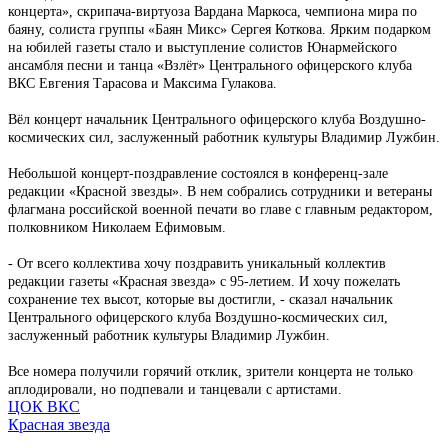
концерта», скрипача-виртуоза Вардана Маркоса, чемпиона мира по
баяну, солиста группы «Баян Микс» Сергея Коткова. Ярким подарком
на юбилей газеты стало и выступление солистов Юнармейского
ансамбля песни и танца «Взлёт» Центрального офицерского клуба
ВКС Евгения Тарасова и Максима Гулакова.
Вёл концерт начальник Центрального офицерского клуба Воздушно-
космических сил, заслуженный работник культуры Владимир Лужбин.
Небольшой концерт-поздравление состоялся в конференц-зале
редакции «Красной звезды». В нем собрались сотрудники и ветераны
флагмана российской военной печати во главе с главным редактором,
полковником Николаем Ефимовым.
- От всего коллектива хочу поздравить уникальный коллектив
редакции газеты «Красная звезда» с 95-летием. И хочу пожелать
сохранение тех высот, которые вы достигли, - сказал начальник
Центрального офицерского клуба Воздушно-космических сил,
заслуженный работник культуры Владимир Лужбин.
Все номера получили горячий отклик, зрители концерта не только
аплодировали, но подпевали и танцевали с артистами.
ЦОК ВКС
Красная звезда