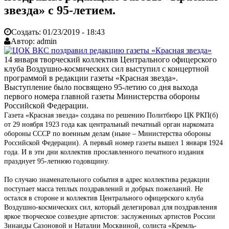
звезда» с 95-летием.
Создать:
01/23/2019 - 18:43
Автор:
admin
14 января творческий коллектив Центрального офицерского
клуба Воздушно-космических сил выступил с концертной
программой в редакции газеты «Красная звезда».
Выступление было посвящено 95-летию со дня выхода
первого номера главной газеты Министерства обороны
Российской Федерации.
Газета «Красная звезда» создана по решению Политбюро ЦК РКП(б)
от 29 ноября 1923 года как центральный печатный орган наркомата
обороны СССР по военным делам (ныне – Министерства обороны
Российской Федерации). А первый номер газеты вышел 1 января 1924
года. И в эти дни коллектив прославленного печатного издания
празднует 95-летнюю годовщину.
По случаю знаменательного события в адрес коллектива редакции
поступает масса теплых поздравлений и добрых пожеланий. Не
остался в стороне и коллектив Центрального офицерского клуба
Воздушно-космических сил, который делегировал для поздравления
яркое творческое созвездие артистов: заслуженных артистов России
Зинаиды Сазоновой и Наталии Москвиной, солиста «Кремль-