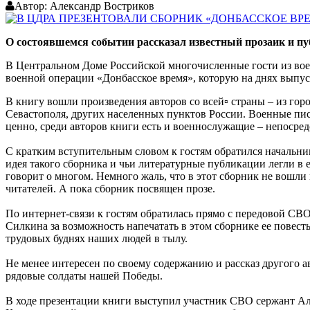
Автор:
Александр Востриков
О состоявшемся событии рассказал известный прозаик и пу
В Центральном Доме Российской многочисленные гости из вое
военной операции «Донбасское время», которую на днях выпус
В книгу вошли произведения авторов со всей▫ страны – из го
Севастополя, других населенных пунктов России. Военные пис
ценно, среди авторов книги есть и военнослужащие – непосре
С кратким вступительным словом к гостям обратился начальни
идея такого сборника и чьи литературные публикации легли в е
говорит о многом. Немного жаль, что в этот сборник не вошли 
читателей.
А пока сборник посвящен прозе.
По интернет-связи к гостям обратилась прямо с передовой СВ
Силкина за возможность напечатать в этом сборнике ее повест
трудовых буднях наших людей в тылу.
Не менее интересен по своему содержанию и рассказ другого а
рядовые солдаты нашей Победы.
В ходе презентации книги выступил участник СВО сержант Ал