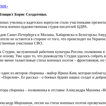
блицист Борис Солдатенко.
нных училищ и кадетских корпусов стали участниками презента
тила военно-художественная студия писателей ЦДРА.
родов Санкт-Петербурга и Москвы, Хабаровска и Белогорска Ам
атели не остаются в стороне от того, что происходит на Украи
дственные участники СВО.
к Студии, заслуженный работник культуры России, полковник в 
е основу. Уже одно то, что руководству Студии удалось собрать
не менее талантливые стихи военных поэтов – фронтовиков, но у
О один из авторов сборника - майор Ирина Ким, которая поблаг
ь «Перелом». Ее рассказ – о боевых буднях наших солдат и добр
втора сборника – полковника в отставке Александра Махнева «Ве
ександр Мирошник, песни на стихи военных поэтов прозвучали