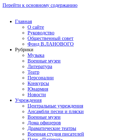
Перейти к основному содержанию
Главная
О сайте
Руководство
Общественный совет
Фонд В.ЛАНОВОГО
Рубрики
Музыка
Военные музеи
Литература
Театр
Персоналии
Конкурсы
Юнармия
Новости
Учреждения
Центральные учреждения
Ансамбли песни и пляски
Военные музеи
Дома офицеров
Драматические театры
Военная студия писателей
Парк «Патриот»