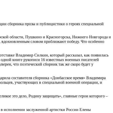
ции сборника прозы и публицистики о героях специальной
урской области, Пушкино и Красногорска, Нижнего Новгорода и
не, вдохновленным словом приближают победу. Что особенно
отставке Владимир Силкин, который рассказал, как появилась
 в одной книге рукописи 16 известных военных писателей
верен, что поэтический сборник так же скоро будет у
одарила составителя сборника «Донбасское время» Владимира
овольцев, участвующих в специальной военной операции, и
ликое это дело, Родину защищать», главные герои которого –
 в исполнении заслуженной артистки России Елены