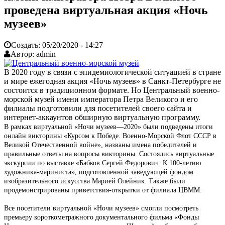
проведена виртуальная акция «Ночь
музеев»
Создать:
05/20/2020 - 14:27
Автор:
admin
В 2020 году в связи с эпидемиологической ситуацией в стране
и мире ежегодная акция «Ночь музеев» в Санкт-Петербурге не
состоится в традиционном формате. Но Центральный военно-
морской музей имени императора Петра Великого и его
филиалы подготовили для посетителей своего сайта и
интернет-аккаунтов обширную виртуальную программу.
В рамках виртуальной «Ночи музеев—2020» были подведены итоги
онлайн викторины «Курсом к Победе. Военно-Морской Флот СССР в
Великой Отечественной войне», названы имена победителей и
правильные ответы на вопросы викторины. Состоялись виртуальные
экскурсии по выставке «Бабков Сергей Федорович. К 100-летию
художника-мариниста», подготовленной заведующей фондом
изобразительного искусства Марией Олейник. Также были
продемонстрированы приветствия-открытки от филиала ЦВММ.
Все посетители виртуальной «Ночи музеев» смогли посмотреть
премьеру короткометражного документального фильма «Фонды