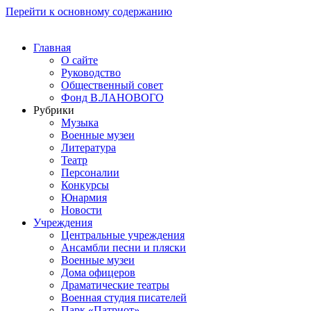
Перейти к основному содержанию
Главная
О сайте
Руководство
Общественный совет
Фонд В.ЛАНОВОГО
Рубрики
Музыка
Военные музеи
Литература
Театр
Персоналии
Конкурсы
Юнармия
Новости
Учреждения
Центральные учреждения
Ансамбли песни и пляски
Военные музеи
Дома офицеров
Драматические театры
Военная студия писателей
Парк «Патриот»