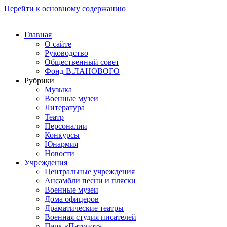
Перейти к основному содержанию
Главная
О сайте
Руководство
Общественный совет
Фонд В.ЛАНОВОГО
Рубрики
Музыка
Военные музеи
Литература
Театр
Персоналии
Конкурсы
Юнармия
Новости
Учреждения
Центральные учреждения
Ансамбли песни и пляски
Военные музеи
Дома офицеров
Драматические театры
Военная студия писателей
Парк «Патриот»