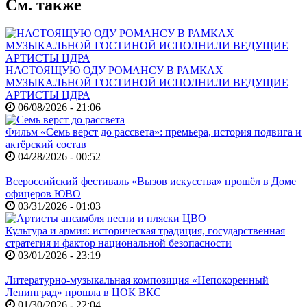
См. также
НАСТОЯЩУЮ ОДУ РОМАНСУ В РАМКАХ
МУЗЫКАЛЬНОЙ ГОСТИНОЙ ИСПОЛНИЛИ ВЕДУЩИЕ
АРТИСТЫ ЦДРА
06/08/2026 - 21:06
Фильм «Семь верст до рассвета»: премьера, история подвига и
актёрский состав
04/28/2026 - 00:52
Всероссийский фестиваль «Вызов искусства» прошёл в Доме
офицеров ЮВО
03/31/2026 - 01:03
Культура и армия: историческая традиция, государственная
стратегия и фактор национальной безопасности
03/01/2026 - 23:19
Литературно-музыкальная композиция «Непокоренный
Ленинград» прошла в ЦОК ВКС
01/30/2026 - 22:04