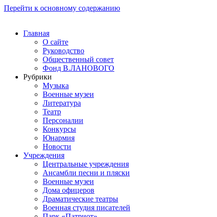
Перейти к основному содержанию
Главная
О сайте
Руководство
Общественный совет
Фонд В.ЛАНОВОГО
Рубрики
Музыка
Военные музеи
Литература
Театр
Персоналии
Конкурсы
Юнармия
Новости
Учреждения
Центральные учреждения
Ансамбли песни и пляски
Военные музеи
Дома офицеров
Драматические театры
Военная студия писателей
Парк «Патриот»