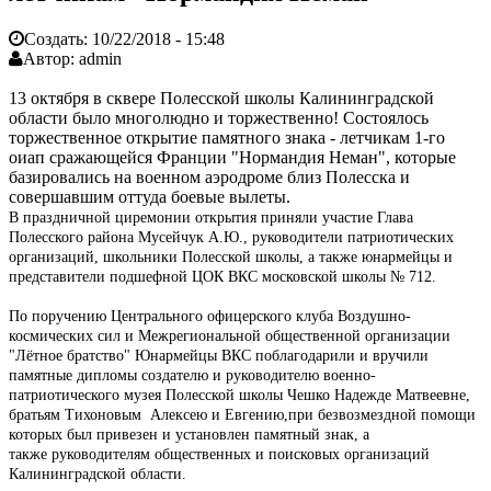
Создать:
10/22/2018 - 15:48
Автор:
admin
13 октября в сквере Полесской школы Калининградской
области было многолюдно и торжественно! Состоялось
торжественное открытие памятного знака - летчикам 1-го
оиап сражающейся Франции "Нормандия Неман", которые
базировались на военном аэродроме близ Полесска и
совершавшим оттуда боевые вылеты.
В праздничной циремонии открытия приняли участие Глава
Полесского района Мусейчук А.Ю., руководители
патриотических
организаций, школьники Полесской школы, а также юнармейцы и
представители подшефной ЦОК ВКС
московской школы № 712.
По поручению Центрального офицерского клуба Воздушно-
космических сил и Межрегиональной общественной
организации
"Лётное братство" Юнармейцы ВКС поблагодарили и вручили
памятные дипломы создателю и
руководителю военно-
патриотического музея Полесской школы Чешко Надежде Матвеевне,
братьям Тихоновым
Алексею и Евгению,при безвозмездной помощи
которых был привезен и установлен памятный знак, а
также
руководителям общественных и поисковых организаций
Калининградской области.