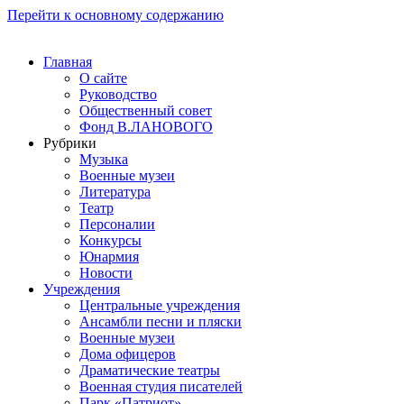
Перейти к основному содержанию
Главная
О сайте
Руководство
Общественный совет
Фонд В.ЛАНОВОГО
Рубрики
Музыка
Военные музеи
Литература
Театр
Персоналии
Конкурсы
Юнармия
Новости
Учреждения
Центральные учреждения
Ансамбли песни и пляски
Военные музеи
Дома офицеров
Драматические театры
Военная студия писателей
Парк «Патриот»