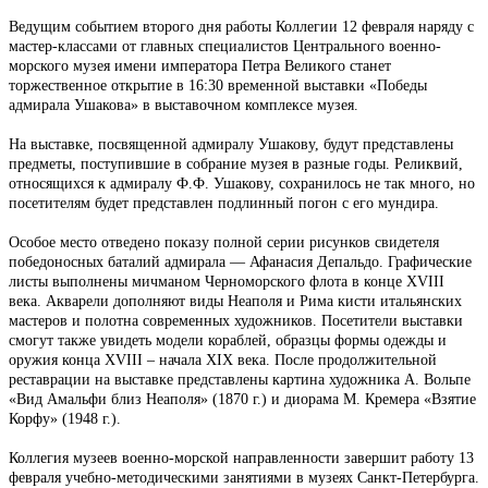
Ведущим событием второго дня работы Коллегии 12 февраля наряду с
мастер-классами от главных специалистов Центрального военно-
морского музея имени императора Петра Великого станет
торжественное открытие в 16:30 временной выставки «Победы
адмирала Ушакова» в выставочном комплексе музея.
На выставке, посвященной адмиралу Ушакову, будут представлены
предметы, поступившие в собрание музея в разные годы. Реликвий,
относящихся к адмиралу Ф.Ф. Ушакову, сохранилось не так много, но
посетителям будет представлен подлинный погон с его мундира.
Особое место отведено показу полной серии рисунков свидетеля
победоносных баталий адмирала — Афанасия Депальдо. Графические
листы выполнены мичманом Черноморского флота в конце XVIII
века. Акварели дополняют виды Неаполя и Рима кисти итальянских
мастеров и полотна современных художников. Посетители выставки
смогут также увидеть модели кораблей, образцы формы одежды и
оружия конца XVIII – начала XIX века. После продолжительной
реставрации на выставке представлены картина художника А. Вольпе
«Вид Амальфи близ Неаполя» (1870 г.) и диорама М. Кремера «Взятие
Корфу» (1948 г.).
Коллегия музеев военно-морской направленности завершит работу 13
февраля учебно-методическими занятиями в музеях Санкт-Петербурга.