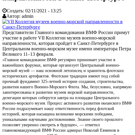
Создать:
02/11/2021 - 13:25
Автор:
admin
Представители Главного командования ВМФ России примут
участие в работе VII Коллегии музеев военно-морской
направленности, которая пройдет в Санкт-Петербурге в
Центральном военно-морском музее имени императора Петра
Великого 11–13 февраля.
«Главное командование ВМФ регулярно принимает участие в
важнейших форумах, которые организует Центральный военно-
морской музей — наш основной летописец и хранитель флотских
исторических артефактов. Флотские традиции имеют под собой
прочный фундамент 325-летней истории создания, строительства,
развития нашего Военно-Морского Флота. Мы, безусловно, напрямую
заинтересованы в развитии музеев морской направленности,
делегации которых соберутся завтра на площадке Центрального
военно-морского музея. Процесс активного развития океанского ВМФ
России подразумевает нашу ответственность перед флотской
историей, которая насыщена великими морскими победами,
уникальными научными достижениями. Знание своего прошлого
позволяет уверенно смотреть в будущее», — отметил
главнокомандующий ВМФ России адмирал Николай Евменов в