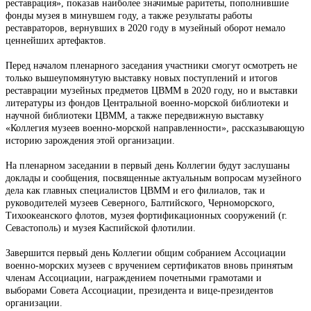
реставрация», показав наиболее значимые раритеты, пополнившие
фонды музея в минувшем году, а также результаты работы
реставраторов, вернувших в 2020 году в музейный оборот немало
ценнейших артефактов.
Перед началом пленарного заседания участники смогут осмотреть не
только вышеупомянутую выставку новых поступлений и итогов
реставрации музейных предметов ЦВММ в 2020 году, но и выставки
литературы из фондов Центральной военно-морской библиотеки и
научной библиотеки ЦВММ, а также передвижную выставку
«Коллегия музеев военно-морской направленности», рассказывающую
историю зарождения этой организации.
На пленарном заседании в первый день Коллегии будут заслушаны
доклады и сообщения, посвященные актуальным вопросам музейного
дела как главных специалистов ЦВММ и его филиалов, так и
руководителей музеев Северного, Балтийского, Черноморского,
Тихоокеанского флотов, музея фортификационных сооружений (г.
Севастополь) и музея Каспийской флотилии.
Завершится первый день Коллегии общим собранием Ассоциации
военно-морских музеев с вручением сертификатов вновь принятым
членам Ассоциации, награждением почетными грамотами и
выборами Совета Ассоциации, президента и вице-президентов
организации.