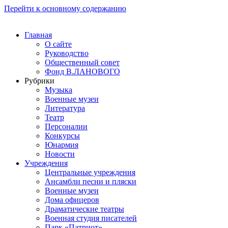
Перейти к основному содержанию
Главная
О сайте
Руководство
Общественный совет
Фонд В.ЛАНОВОГО
Рубрики
Музыка
Военные музеи
Литература
Театр
Персоналии
Конкурсы
Юнармия
Новости
Учреждения
Центральные учреждения
Ансамбли песни и пляски
Военные музеи
Дома офицеров
Драматические театры
Военная студия писателей
Парк «Патриот»