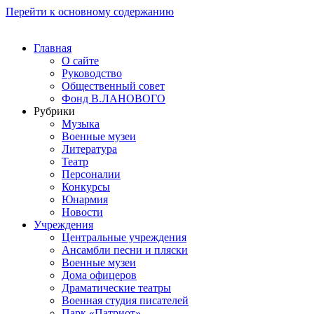
Перейти к основному содержанию
Главная
О сайте
Руководство
Общественный совет
Фонд В.ЛАНОВОГО
Рубрики
Музыка
Военные музеи
Литература
Театр
Персоналии
Конкурсы
Юнармия
Новости
Учреждения
Центральные учреждения
Ансамбли песни и пляски
Военные музеи
Дома офицеров
Драматические театры
Военная студия писателей
Парк «Патриот»