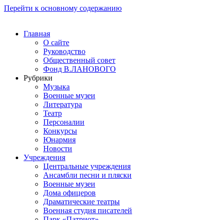
Перейти к основному содержанию
Главная
О сайте
Руководство
Общественный совет
Фонд В.ЛАНОВОГО
Рубрики
Музыка
Военные музеи
Литература
Театр
Персоналии
Конкурсы
Юнармия
Новости
Учреждения
Центральные учреждения
Ансамбли песни и пляски
Военные музеи
Дома офицеров
Драматические театры
Военная студия писателей
Парк «Патриот»