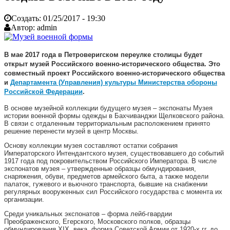
Создать:
01/25/2017 - 19:30
Автор:
admin
В мае 2017 года в Петроверигском переулке столицы будет
открыт музей Российского военно-исторического общества. Это
совместный проект Российского военно-исторического общества
и
Департамента (Управления) культуры Министерства обороны
Российской Федерации
.
В основе музейной коллекции будущего музея – экспонаты Музея
истории военной формы одежды в Бахчиванджи Щелковского района.
В связи с отдаленным территориальным расположением принято
решение перенести музей в центр Москвы.
Основу коллекции музея составляют остатки собрания
Императорского Интендантского музея, существовавшего до событий
1917 года под покровительством Российского Императора. В числе
экспонатов музея – утвержденные образцы обмундирования,
снаряжения, обуви, предметов армейского быта, а также модели
палаток, гужевого и вьючного транспорта, бывшие на снабжении
регулярных вооруженных сил Российского государства с момента их
организации.
Среди уникальных экспонатов – форма лейб-гвардии
Преображенского, Егерского, Московского полков, образцы
обмундирования XIX века, форма Советской Армии от 1920-х гг. до