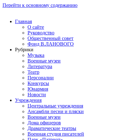
Перейти к основному содержанию
Главная
О сайте
Руководство
Общественный совет
Фонд В.ЛАНОВОГО
Рубрики
Музыка
Военные музеи
Литература
Театр
Персоналии
Конкурсы
Юнармия
Новости
Учреждения
Центральные учреждения
Ансамбли песни и пляски
Военные музеи
Дома офицеров
Драматические театры
Военная студия писателей
Парк «Патриот»