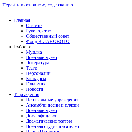
Перейти к основному содержанию
Главная
О сайте
Руководство
Общественный совет
Фонд В.ЛАНОВОГО
Рубрики
Музыка
Военные музеи
Литература
Театр
Персоналии
Конкурсы
Юнармия
Новости
Учреждения
Центральные учреждения
Ансамбли песни и пляски
Военные музеи
Дома офицеров
Драматические театры
Военная студия писателей
Парк «Патриот»