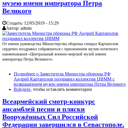
музею имени императора Петра
Великого
Создать:
12/05/2019 - 15:29
Автор:
admin
От имени руководства Министерства обороны генерал Картаполов
сердечно поздравил собравшихся с присвоением музею почетного
наименования «Центральный военно-морской музей имени
императора Петра Великого».
Подробнее
о Заместитель Министра обороны РФ
Андрей Картаполов поздравил коллектив ЦВММ с
возвращением музею имени императора Петра Великого
Войдите
, чтобы оставлять комментарии
Всеармейский смотр-конкурс
ансамблей песни и пляски
Вооружённых Сил Российской
Федерации завершился в Севастополе.