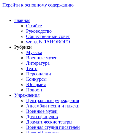
Перейти к основному содержанию
Главная
О сайте
Руководство
Общественный совет
Фонд В.ЛАНОВОГО
Рубрики
Музыка
Военные музеи
Литература
Театр
Персоналии
Конкурсы
Юнармия
Новости
Учреждения
Центральные учреждения
Ансамбли песни и пляски
Военные музеи
Дома офицеров
Драматические театры
Военная студия писателей
Парк «Патриот»