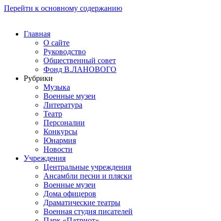
Перейти к основному содержанию
Главная
О сайте
Руководство
Общественный совет
Фонд В.ЛАНОВОГО
Рубрики
Музыка
Военные музеи
Литература
Театр
Персоналии
Конкурсы
Юнармия
Новости
Учреждения
Центральные учреждения
Ансамбли песни и пляски
Военные музеи
Дома офицеров
Драматические театры
Военная студия писателей
Парк «Патриот»