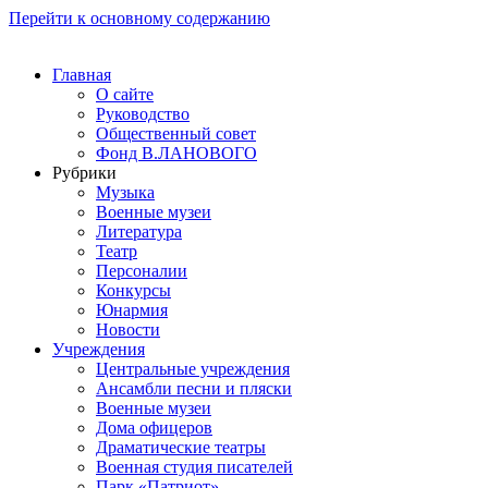
Перейти к основному содержанию
Главная
О сайте
Руководство
Общественный совет
Фонд В.ЛАНОВОГО
Рубрики
Музыка
Военные музеи
Литература
Театр
Персоналии
Конкурсы
Юнармия
Новости
Учреждения
Центральные учреждения
Ансамбли песни и пляски
Военные музеи
Дома офицеров
Драматические театры
Военная студия писателей
Парк «Патриот»