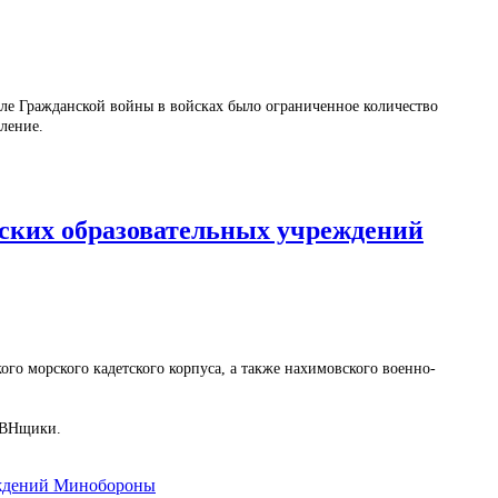
осле Гражданской войны в войсках было ограниченное количество
ление.
вских образовательных учреждений
го морского кадетского корпуса, а также нахимовского военно-
 КВНщики.
еждений Минобороны