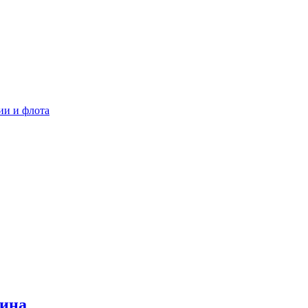
ии и флота
рина