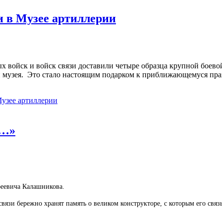
и в Музее артиллерии
х войск и войск связи доставили четыре образца крупной боево
и музея. Это стало настоящим подарком к приближающемуся пра
узее артиллерии
ю…»
феевича Калашникова.
вязи бережно хранят память о великом конструкторе, с которым его связ