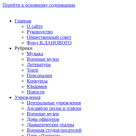
Перейти к основному содержанию
Главная
О сайте
Руководство
Общественный совет
Фонд В.ЛАНОВОГО
Рубрики
Музыка
Военные музеи
Литература
Театр
Персоналии
Конкурсы
Юнармия
Новости
Учреждения
Центральные учреждения
Ансамбли песни и пляски
Военные музеи
Дома офицеров
Драматические театры
Военная студия писателей
Парк «Патриот»