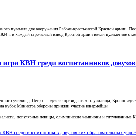
 ручного пулемета для вооружения Рабоче-крестьянской Красной армии. П
924 г. в каждый стрелковый взвод Красной армии ввели пулеметное отде
 игра КВН среди воспитанников довузо
енного училища, Петрозаводского президентского училища, Кронштадтско
Н на кубок Министра обороны приняли участие юнармейцы.
урналисты, популярные певицы, олимпийские чемпионы и титулованные
ра КВН среди воспитанников довузовских образовательных учр