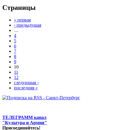
Страницы
« первая
‹ предыдущая
…
4
5
6
7
8
9
10
11
12
следующая ›
последняя »
ТЕЛЕГРАММ канал
"Культура и Армия"
Присоединяйтесь!