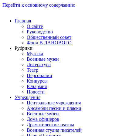
Перейти к основному содержанию
Главная
О сайте
Руководство
Общественный совет
Фонд В.ЛАНОВОГО
Рубрики
Музыка
Военные музеи
Литература
Театр
Персоналии
Конкурсы
Юнармия
Новости
Учреждения
Центральные учреждения
Ансамбли песни и пляски
Военные музеи
Дома офицеров
Драматические театры
Военная студия писателей
Парк «Патриот»