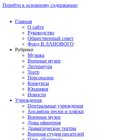
Перейти к основному содержанию
Главная
О сайте
Руководство
Общественный совет
Фонд В.ЛАНОВОГО
Рубрики
Музыка
Военные музеи
Литература
Театр
Персоналии
Конкурсы
Юнармия
Новости
Учреждения
Центральные учреждения
Ансамбли песни и пляски
Военные музеи
Дома офицеров
Драматические театры
Военная студия писателей
Парк «Патриот»