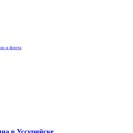
ии и флота
на в Уссурийске