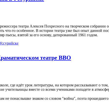
 режиссера театра Алексея Похресного на творческом собрании 
ть что-то особенное. В истории театра уже был опыт данной по
ляр пьесы, взятой за его основу, датированный 1961 годом.
 Уссурийске
Драматическом театре ВВО
коле, где идёт урок литературы, на котором рассказывают о том,
ие учительницы вместе со всеми учениками попадете в атмосфер
ам не понаслышке знаком со словом "война", поэта прошедшего 