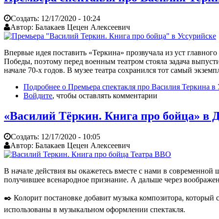
Создать:
12/17/2020 - 10:24
Автор:
Балакаев Цецен Алексеевич
Впервые идея поставить «Теркина» прозвучала из уст главного
Победы, поэтому перед военным театром стояла задача выпусти
начале 70-х годов. В музее театра сохранился тот самый экземп
Подробнее
о Премьера спектакля про Василия Теркина в
Войдите
, чтобы оставлять комментарии
«Василий Тёркин. Книга про бойца» в 
Создать:
12/17/2020 - 10:05
Автор:
Балакаев Цецен Алексеевич
В начале действия вы окажетесь вместе с нами в современной ш
получившее всенародное признание. А дальше через воображен
✒️ Колорит постановке добавит музыка композитора, который с
использованы в музыкальном оформлении спектакля.