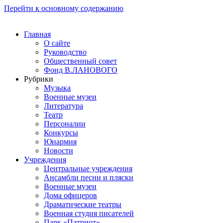
Перейти к основному содержанию
Главная
О сайте
Руководство
Общественный совет
Фонд В.ЛАНОВОГО
Рубрики
Музыка
Военные музеи
Литература
Театр
Персоналии
Конкурсы
Юнармия
Новости
Учреждения
Центральные учреждения
Ансамбли песни и пляски
Военные музеи
Дома офицеров
Драматические театры
Военная студия писателей
Парк «Патриот»