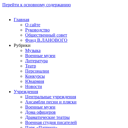
Перейти к основному содержанию
Главная
О сайте
Руководство
Общественный совет
Фонд В.ЛАНОВОГО
Рубрики
Музыка
Военные музеи
Литература
Театр
Персоналии
Конкурсы
Юнармия
Новости
Учреждения
Центральные учреждения
Ансамбли песни и пляски
Военные музеи
Дома офицеров
Драматические театры
Военная студия писателей
Парк «Патриот»