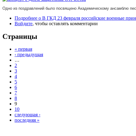
Одно из поздравлений было посвящено Академическому ансамблю песн
Подробнее
о В ГКД 23 февраля российские военные прин
Войдите
, чтобы оставлять комментарии
Страницы
« первая
‹ предыдущая
…
2
3
4
5
6
7
8
9
10
следующая ›
последняя »