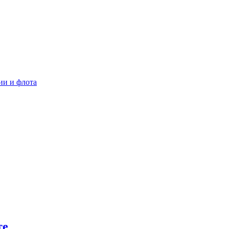
ии и флота
те