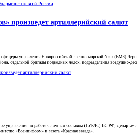
Юнармию» по всей России
ов» произведет артиллерийский салют
т офицеры управления Новороссийской военно-морской базы (ВМБ) Черно
айона, отдельной бригады подводных лодок, подразделения воздушно-д
произведет артиллерийский салют
вное управление по работе с личным составом (ГУРЛС) ВС РФ, Департа
нтство «Военинформ» и газета «Красная звезда».