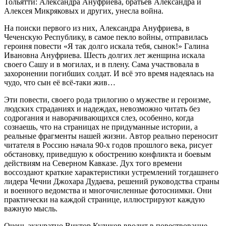
Тольятти: Александра Ануфриева, братьев Александра и
Алексея Микряковых и других, унесла война.
На поиски первого из них, Александра Ануфриева, в
Чеченскую Республику, в самое пекло войны, отправилась
героиня повести «Я так долго искала тебя, сынок!» Галина
Ивановна Ануфриева. Шесть долгих лет женщина искала
своего Сашу и в могилах, и в плену. Сама участвовала в
захоронении погибших солдат. И всё это время надеялась на
чудо, что сын её всё-таки жив…
Эти повести, своего рода трилогию о мужестве и героизме,
людских страданиях и надеждах, невозможно читать без
содрогания и наворачивающихся слез, особенно, когда
сознаешь, что на страницах не придуманные истории, а
реальные фрагменты нашей жизни. Автор реально переносит
читателя в Россию начала 90-х годов прошлого века, рисует
обстановку, приведшую к обострению конфликта и боевым
действиям на Северном Кавказе. Дух того времени
воссоздают краткие характеристики устремлений тогдашнего
лидера Чечни Джохара Дудаева, решений руководства страны
и военного ведомства и многочисленные фотоснимки. Они
практически на каждой странице, иллюстрируют каждую
важную мысль.
Очень аккуратно Виктор Куликов вводит в повествование