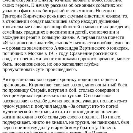
своих героев. К началу рассказа об основных событиях мы
узнаем о фактах их биографий очень многое. Но если о
Григории Кириченко речь идет скупым анкетным языком, то,
в отношении солдат-мальчишек автор находит душевные,
трогательные слова для подробностей о моменте их рождения,
семейных традициях в воспитании детей, становлении и
вхождении ребят в большую жизнь. А первая глава повести
«Я так долго искала тебя, сынок!» начинается вообще чудесно
– с романса знаменитого Александра Вертинского о юнкерах,
погибших в Москве в 1917 году. Сравнение российских
солдат с военными воспитанниками царского времени, может
быть, неоднозначное, но оно заставляет глубже
прочувствовать суть происшедшего.
Автор в деталях воссоздает хронику подвигов старшего
прапорщика Кириченко: сколько раз он, многоопытный боец
по прозвищу Старый, вступал в бой, столько совершил и
беспримерных героических поступков. С его же слов
рассказывает о судьбе других военнослужащих полка: кто-то
чудом уцелел и получил медаль «За отвагу; кто-то погиб
мученической смертью, а кто-то в последние мгновения
жизни находил в себе силы для своего подвига. Но никто,
подчеркивает, никто не хныкал, не трусил, не паниковал, был
верен воинскому долгу и армейскому братству. Повесть
завершает информация о вечере, который в Центре