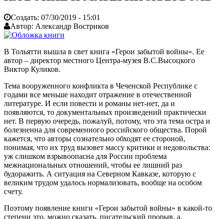
Создать:
07/30/2019 - 15:01
Автор:
Александр Востриков
В Тольятти вышла в свет книга «Герои забытой войны». Ее
автор – директор местного Центра-музея В.С.Высоцкого
Виктор Куликов.
Тема вооруженного конфликта в Чеченской Республике с
годами все меньше находит отражение в отечественной
литературе. И если повести и романы нет-нет, да и
появляются, то документальных произведений практически
нет. В первую очередь, пожалуй, потому, что эта тема остра и
болезненна для современного российского общества. Порой
кажется, что авторы сознательно обходят ее стороной,
понимая, что их труд вызовет массу критики и недовольства:
уж слишком взрывоопасна для России проблема
межнациональных отношений, чтобы ее лишний раз
будоражить. А ситуация на Северном Кавказе, которую с
великим трудом удалось нормализовать, вообще на особом
счету.
Поэтому появление книги «Герои забытой войны» в какой-то
степени это, можно сказать, писательский прорыв, а,