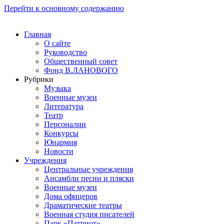
Перейти к основному содержанию
Главная
О сайте
Руководство
Общественный совет
Фонд В.ЛАНОВОГО
Рубрики
Музыка
Военные музеи
Литература
Театр
Персоналии
Конкурсы
Юнармия
Новости
Учреждения
Центральные учреждения
Ансамбли песни и пляски
Военные музеи
Дома офицеров
Драматические театры
Военная студия писателей
Парк «Патриот»