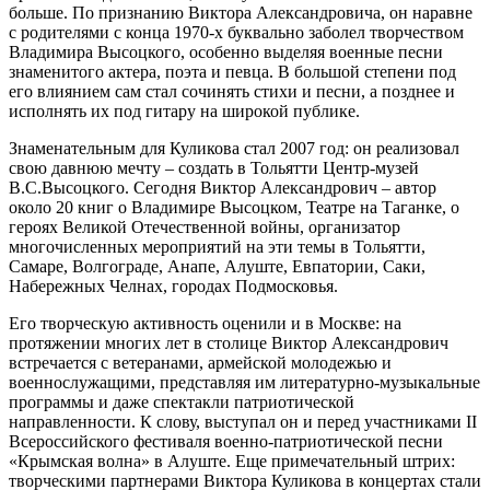
больше. По признанию Виктора Александровича, он наравне
с родителями с конца 1970-х буквально заболел творчеством
Владимира Высоцкого, особенно выделяя военные песни
знаменитого актера, поэта и певца. В большой степени под
его влиянием сам стал сочинять стихи и песни, а позднее и
исполнять их под гитару на широкой публике.
Знаменательным для Куликова стал 2007 год: он реализовал
свою давнюю мечту – создать в Тольятти Центр-музей
В.С.Высоцкого. Сегодня Виктор Александрович – автор
около 20 книг о Владимире Высоцком, Театре на Таганке, о
героях Великой Отечественной войны, организатор
многочисленных мероприятий на эти темы в Тольятти,
Самаре, Волгограде, Анапе, Алуште, Евпатории, Саки,
Набережных Челнах, городах Подмосковья.
Его творческую активность оценили и в Москве: на
протяжении многих лет в столице Виктор Александрович
встречается с ветеранами, армейской молодежью и
военнослужащими, представляя им литературно-музыкальные
программы и даже спектакли патриотической
направленности. К слову, выступал он и перед участниками II
Всероссийского фестиваля военно-патриотической песни
«Крымская волна» в Алуште. Еще примечательный штрих:
творческими партнерами Виктора Куликова в концертах стали