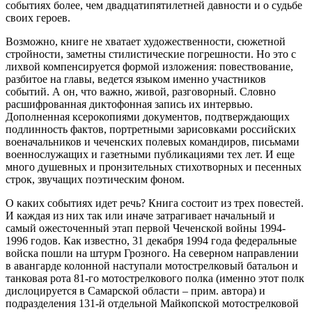
событиях более, чем двадцатипятилетней давности и о судьбе
своих героев.
Возможно, книге не хватает художественности, сюжетной
стройности, заметны стилистические погрешности. Но это с
лихвой компенсируется формой изложения: повествование,
разбитое на главы, ведется языком именно участников
событий. А он, что важно, живой, разговорный. Словно
расшифрованная диктофонная запись их интервью.
Дополненная ксерокопиями документов, подтверждающих
подлинность фактов, портретными зарисовками российских
военачальников и чеченских полевых командиров, письмами
военнослужащих и газетными публикациями тех лет. И еще
много душевных и пронзительных стихотворных и песенных
строк, звучащих поэтическим фоном.
О каких событиях идет речь? Книга состоит из трех повестей.
И каждая из них так или иначе затрагивает начальный и
самый ожесточенный этап первой Чеченской войны 1994-
1996 годов. Как известно, 31 декабря 1994 года федеральные
войска пошли на штурм Грозного. На северном направлении
в авангарде колонной наступали мотострелковый батальон и
танковая рота 81-го мотострелкового полка (именно этот полк
дислоцируется в Самарской области – прим. автора) и
подразделения 131-й отдельной Майкопской мотострелковой