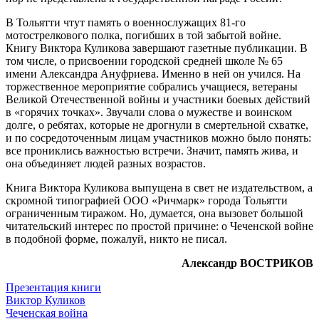
В Тольятти чтут память о военнослужащих 81-го
мотострелкового полка, погибших в той забытой войне.
Книгу Виктора Куликова завершают газетные публикации. В
том числе, о присвоении городской средней школе № 65
имени Александра Ануфриева. Именно в ней он учился. На
торжественное мероприятие собрались учащиеся, ветераны
Великой Отечественной войны и участники боевых действий
в «горячих точках». Звучали слова о мужестве и воинском
долге, о ребятах, которые не дрогнули в смертельной схватке,
и по сосредоточенным лицам участников можно было понять:
все прониклись важностью встречи. Значит, память жива, и
она объединяет людей разных возрастов.
Книга Виктора Куликова выпущена в свет не издательством, а
скромной типографией ООО «Ричмарк» города Тольятти
ограниченным тиражом. Но, думается, она вызовет большой
читательский интерес по простой причине: о Чеченской войне
в подобной форме, пожалуй, никто не писал.
Александр ВОСТРИКОВ
Презентация книги
Виктор Куликов
Чеченская война