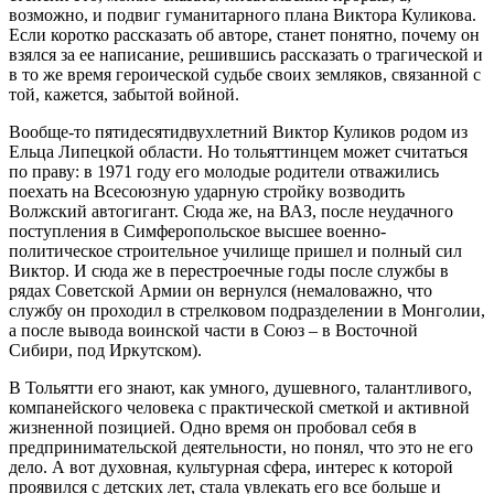
возможно, и подвиг гуманитарного плана Виктора Куликова.
Если коротко рассказать об авторе, станет понятно, почему он
взялся за ее написание, решившись рассказать о трагической и
в то же время героической судьбе своих земляков, связанной с
той, кажется, забытой войной.
Вообще-то пятидесятидвухлетний Виктор Куликов родом из
Ельца Липецкой области. Но тольяттинцем может считаться
по праву: в 1971 году его молодые родители отважились
поехать на Всесоюзную ударную стройку возводить
Волжский автогигант. Сюда же, на ВАЗ, после неудачного
поступления в Симферопольское высшее военно-
политическое строительное училище пришел и полный сил
Виктор. И сюда же в перестроечные годы после службы в
рядах Советской Армии он вернулся (немаловажно, что
службу он проходил в стрелковом подразделении в Монголии,
а после вывода воинской части в Союз – в Восточной
Сибири, под Иркутском).
В Тольятти его знают, как умного, душевного, талантливого,
компанейского человека с практической сметкой и активной
жизненной позицией. Одно время он пробовал себя в
предпринимательской деятельности, но понял, что это не его
дело. А вот духовная, культурная сфера, интерес к которой
проявился с детских лет, стала увлекать его все больше и