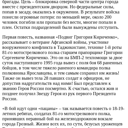
бригады. Цель – блокировка северной части центра города
вместе с президентским дворцом. Но федеральные силы,
попав в засаду, оказались в окружении. В результате войска
понесли огромные потери: по меньшей мере, около 200
человек погибли или пропали без вести, многие попали в
плен. Остатки подразделений были вынуждены отступить.
Первая повесть, названная «Подвиг Григория Кириченко»,
рассказывает о ветеране Афганской войны, участнике
вооруженного конфликта в Таджикистане, технике 1-й роты
81-го мотострелкового полка старшем прапорщике Григории
Сергеевиче Кириченко. Это он на БМП-2 техпомощи за двое
суток наступившего 1995 года вывез с поля боя 68 раненных
бойцов, в том числе тяжело раненого командира полка
полковника Ярославцева, и тем самым сохранил им жизнь!
Также он вывез тела 28 павших солдат и офицеров, не
допустив надругательств над ними! Был представлен к
званию Героя России посмертно. К счастью, остался жив и
позднее получил Звезду Героя из рук первого Президента
России.
«В бой идут одни «пацаны» – так называется повесть о 18-19-
летних ребятах, солдатах 81-го мотострелкового полка,
принявших неравный бой на железнодорожном вокзале
города Грозный. Жизни всех их, по сути, безусых уроженцев