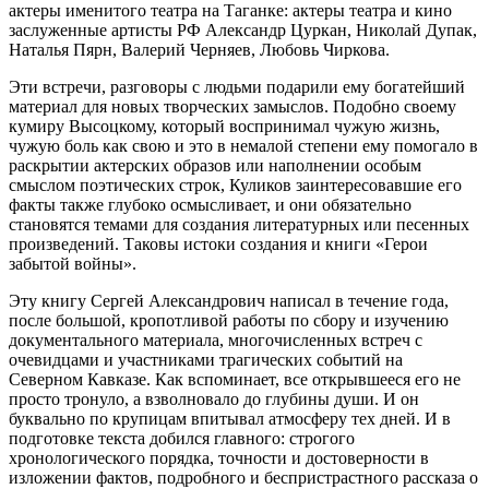
актеры именитого театра на Таганке: актеры театра и кино
заслуженные артисты РФ Александр Цуркан, Николай Дупак,
Наталья Пярн, Валерий Черняев, Любовь Чиркова.
Эти встречи, разговоры с людьми подарили ему богатейший
материал для новых творческих замыслов. Подобно своему
кумиру Высоцкому, который воспринимал чужую жизнь,
чужую боль как свою и это в немалой степени ему помогало в
раскрытии актерских образов или наполнении особым
смыслом поэтических строк, Куликов заинтересовавшие его
факты также глубоко осмысливает, и они обязательно
становятся темами для создания литературных или песенных
произведений. Таковы истоки создания и книги «Герои
забытой войны».
Эту книгу Сергей Александрович написал в течение года,
после большой, кропотливой работы по сбору и изучению
документального материала, многочисленных встреч с
очевидцами и участниками трагических событий на
Северном Кавказе. Как вспоминает, все открывшееся его не
просто тронуло, а взволновало до глубины души. И он
буквально по крупицам впитывал атмосферу тех дней. И в
подготовке текста добился главного: строгого
хронологического порядка, точности и достоверности в
изложении фактов, подробного и беспристрастного рассказа о