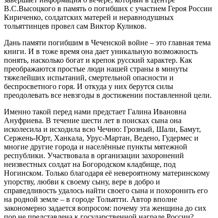
В.С.Высоцкого в память о погибших с участием Героя России
Кириченко, солдатских матерей и неравнодушных
тольяттинцев провел сам Виктор Куликов.
Дань памяти погибшим в Чеченской войне – это главная тема
книги. И в тоже время она дает уникальную возможность
понять, насколько богат и крепок русский характер. Как
преображаются простые люди нашей страны в минуты
тяжелейших испытаний, смертельной опасности и
беспросветного горя. И откуда у них берутся силы
преодолевать все невзгоды в достижении поставленной цели.
Именно такой перед нами предстает Галина Ивановна
Ануфриева. В течение шести лет в поисках сына она
исколесила и исходила всю Чечню: Грозный, Шали, Бамут,
Сержень-Юрт, Ханкала, Урус-Мартан, Ведено, Гудермес и
многие другие города и населённые пункты мятежной
республики. Участвовала в организации захоронений
неизвестных солдат на Богородском кладбище, под
Ногинском. Только благодаря её невероятному материнскому
упорству, любви к своему сыну, вере в добро и
справедливость удалось найти своего сына и похоронить его
на родной земле – в городе Тольятти. Автор вполне
закономерно задается вопросом: почему эта женщина до сих
пор не представлена к государственной награде России?