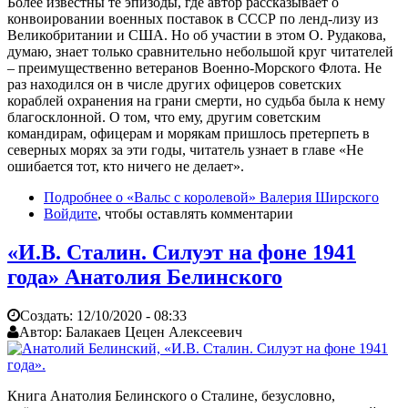
Более известны те эпизоды, где автор рассказывает о
конвоировании военных поставок в СССР по ленд-лизу из
Великобритании и США. Но об участии в этом О. Рудакова,
думаю, знает только сравнительно небольшой круг читателей
– преимущественно ветеранов Военно-Морского Флота. Не
раз находился он в числе других офицеров советских
кораблей охранения на грани смерти, но судьба была к нему
благосклонной. О том, что ему, другим советским
командирам, офицерам и морякам пришлось претерпеть в
северных морях за эти годы, читатель узнает в главе «Не
ошибается тот, кто ничего не делает».
Подробнее
о «Вальс с королевой» Валерия Ширского
Войдите
, чтобы оставлять комментарии
«И.В. Сталин. Силуэт на фоне 1941
года» Анатолия Белинского
Создать:
12/10/2020 - 08:33
Автор:
Балакаев Цецен Алексеевич
Книга Анатолия Белинского о Сталине, безусловно,