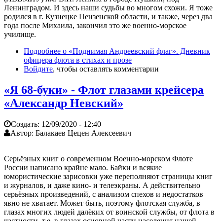
Ленинградом. И здесь наши судьбы во многом схожи. Я тоже
родился в г. Кузнецке Пензенской области, и также, через два
года после Михаила, закончил это же военно-морское
училище.
Подробнее
о «Поднимая Андреевский флаг». Дневник
офицера флота в стихах и прозе
Войдите
, чтобы оставлять комментарии
«Я 68-буки» - Флот глазами крейсера
«Александр Невский»
Создать:
12/09/2020 - 12:40
Автор:
Балакаев Цецен Алексеевич
Серьёзных книг о современном Военно-морском Флоте
России написано крайне мало. Байки и всякие
юмористические зарисовки уже переполняют страницы книг
и журналов, и даже кино- и телеэкраны. А действительно
серьёзных произведений, с анализом спехов и недостатков
явно не хватает. Может быть, поэтому флотская служба, в
глазах многих людей далёких от воинской службы, от флота в
частности, т.е. в глазах основной части населения нашей