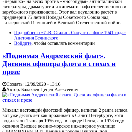
«пёрышко» на весах против «многопудья» антисталинской
литературы, драматургии и кинематографа отечественного и
зарубежного производства. Этот вал неуклонно растёт в
преддверии 75-летия Победы Советского Союза над
гитлеровской Германией в Великой Отечественной войне.
Подробнее
о «И.В. Сталин. Силуэт на фоне 1941 года»
Анатолия Белинского
Войдите
, чтобы оставлять комментарии
«Поднимая Андреевский флаг».
Дневник офицера флота в стихах и
прозе
Создать:
12/09/2020 - 13:16
Автор:
Балакаев Цецен Алексеевич
Михаил настоящий флотский офицер, капитан 2 ранга запаса,
вот уже десять лет как проживает в Санкт-Петербурге, хотя
родился он 1 января 1956 года в городе Пенза, а в 1978 году
окончил Высшее военно-морское инженерное училище
(ЛВВМИУ) им. В.И. Ленина в городе Пушкин, под