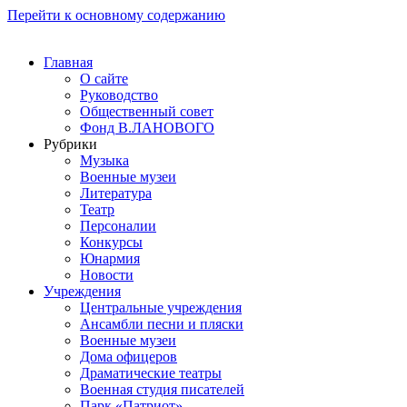
Перейти к основному содержанию
Главная
О сайте
Руководство
Общественный совет
Фонд В.ЛАНОВОГО
Рубрики
Музыка
Военные музеи
Литература
Театр
Персоналии
Конкурсы
Юнармия
Новости
Учреждения
Центральные учреждения
Ансамбли песни и пляски
Военные музеи
Дома офицеров
Драматические театры
Военная студия писателей
Парк «Патриот»