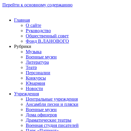
Перейти к основному содержанию
Главная
О сайте
Руководство
Общественный совет
Фонд В.ЛАНОВОГО
Рубрики
Музыка
Военные музеи
Литература
Театр
Персоналии
Конкурсы
Юнармия
Новости
Учреждения
Центральные учреждения
Ансамбли песни и пляски
Военные музеи
Дома офицеров
Драматические театры
Военная студия писателей
Парк «Патриот»