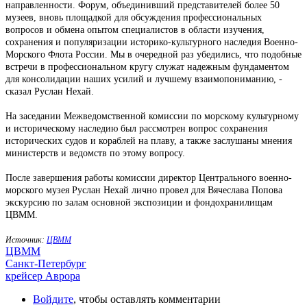
направленности. Форум, объединивший представителей более 50
музеев, вновь площадкой для обсуждения профессиональных
вопросов и обмена опытом специалистов в области изучения,
сохранения и популяризации историко-культурного наследия Военно-
Морского Флота России. Мы в очередной раз убедились, что подобные
встречи в профессиональном кругу служат надежным фундаментом
для консолидации наших усилий и лучшему взаимопониманию, -
сказал Руслан Нехай.
На заседании Межведомственной комиссии по морскому культурному
и историческому наследию был рассмотрен вопрос сохранения
исторических судов и кораблей на плаву, а также заслушаны мнения
министерств и ведомств по этому вопросу.
После завершения работы комиссии директор Центрального военно-
морского музея Руслан Нехай лично провел для Вячеслава Попова
экскурсию по залам основной экспозиции и фондохранилищам
ЦВММ.
Источник:
ЦВММ
ЦВММ
Санкт-Петербург
крейсер Аврора
Войдите
, чтобы оставлять комментарии