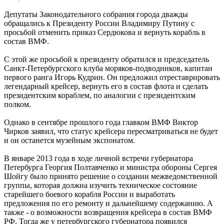
Депутаты Законодательного собрания города дважды
обращались к Президенту России Владимиру Путину с
просьбой отменить приказ Сердюкова и вернуть корабль в
состав ВМФ.
С этой же просьбой к президенту обратился и председатель
Санкт-Петербургского клуба моряков-подводников, капитан
первого ранга Игорь Кудрин. Он предложил отреставрировать
легендарный крейсер, вернуть его в состав флота и сделать
президентским кораблем, по аналогии с президентским
полком.
Однако в сентябре прошлого года главком ВМФ Виктор
Чирков заявил, что статус крейсера пересматриваться не будет
и он останется музейным экспонатом.
В январе 2013 года в ходе личной встречи губернатора
Петербурга Георгия Полтавченко и министра обороны Сергея
Шойгу было принято решение о создании межведомственной
группы, которая должна изучить техническое состояние
старейшего боевого корабля России и выработать
предложения по его ремонту и дальнейшему содержанию. А
также - о возможности возвращения крейсера в состав ВМФ
РФ. Тогда же у петербургского губернатора появился