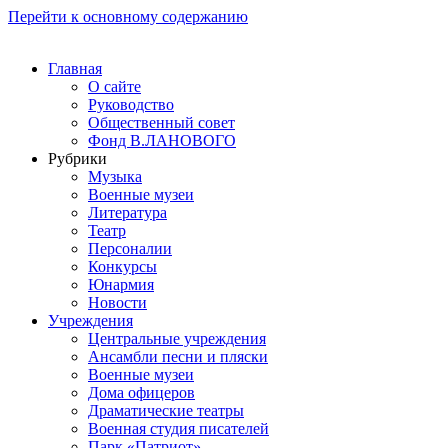
Перейти к основному содержанию
Главная
О сайте
Руководство
Общественный совет
Фонд В.ЛАНОВОГО
Рубрики
Музыка
Военные музеи
Литература
Театр
Персоналии
Конкурсы
Юнармия
Новости
Учреждения
Центральные учреждения
Ансамбли песни и пляски
Военные музеи
Дома офицеров
Драматические театры
Военная студия писателей
Парк «Патриот»