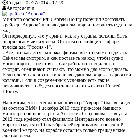
Создать:
02/27/2014 - 12:59
Автор:
admin
Министр обороны РФ Сергей Шойгу поручил воссоздать
крейсер "Аврора" в первозданном виде и поставить судно на
ход.
Он подчеркнул, что у армии, как и у страны, должны быть
неприкасаемые символы. Об этом он сообщил в эфире
телеканала "Россия -1".
- Все, что касается экипажа, формы, все это можно сделать.
Сейчас мы смотрим, а как поставить на ход, чтобы судно
могло ходить, а не стоять. Уже работают специалисты,
смотрят, оценивают, считают, что можно для этого сделать.
Если восстанавливать, то в первозданном виде - с паровыми
котлами. Если в современных условиях есть такие
возможности, то будем восстанавливать - сказал Сергей
Шойгу.
Напомним, что легендарный крейсер "Аврора" был выведен
из состава ВМФ 1 декабря 2010 года приказом бывшего
министра обороны страны Анатолия Сердюкова. 1 августа
2012 года крейсер стал филиалом Центрального военно-
морского музея и 16 октября крейсер покинул последний
военный матрос, на корабле остались только гражданские
специалисты.