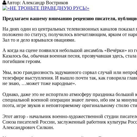
Автор:
Александр Востриков
Предлагаем вашему вниманию рецензию писателя, публицис
На днях один из центральных телевизионных каналов показал 
положено по статусу, получилось впечатляющим, ярким от нар
Зал то и дело взрывался овациями.
А когда на сцене появился небольшой ансамбль «Вечёрки» из г
Казалось бы, обычная военная песня, прозвучавшая здесь, ста
погибшим героям.
Увы, всю грандиозность задуманного сорвал случай или непроф
телеэфире выступления. И вышло почти так, как говорила гла
не знаю, …может тоже народные».
Однако, даже это не испортило атмосферу праздника большой к
специальной военной операции знают лично, ибо им за минувш
поэта, игре звуков и неповторяемому оригинальному стилю ст
Этот автор - начальник военно-художественной студии писат
Союза писателей России, заслуженный работник культуры Росс
Александрович Силкин.