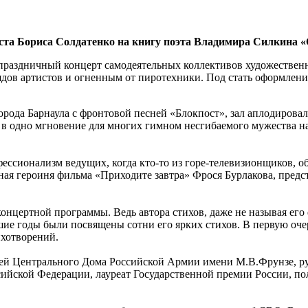
та Бориса Солдатенко на книгу поэта Владимира Силкина «
праздничный концерт самодеятельных коллективов художественно
ядов артистов и огненным от пиротехники. Под стать оформлен
орода Барнаула с фронтовой песней «Блокпост», зал аплодировал
ла в одно мгновение для многих гимном несгибаемого мужества 
ессионализм ведущих, когда кто-то из горе-телевизионщиков, о
вная героиня фильма «Приходите завтра» Фрося Бурлакова, предс
онцертной программы. Ведь автора стихов, даже не называя его
ие годы были посвящены сотни его ярких стихов. В первую очер
ихотворений.
елей Центрального Дома Российской Армии имени М.В.Фрунзе, р
ийской Федерации, лауреат Государственной премии России, пол