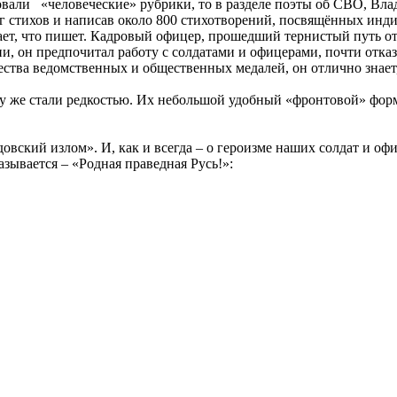
вовали «человеческие» рубрики, то в разделе поэты об СВО, Вл
книг стихов и написав около 800 стихотворений, посвящённых 
ает, что пишет. Кадровый офицер, прошедший тернистый путь от
, он предпочитал работу с солдатами и офицерами, почти отказ
ства ведомственных и общественных медалей, он отлично знает, 
зу же стали редкостью. Их небольшой удобный «фронтовой» фор
ский излом». И, как и всегда – о героизме наших солдат и офиц
азывается – «Родная праведная Русь!»: