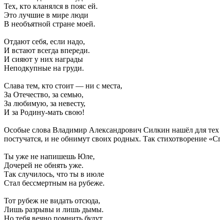
Тех, кто кланялся в пояс ей.
Это лучшие в мире люди
В необъятной стране моей.
Отдают себя, если надо,
И встают всегда впереди.
И сияют у них награды
Неподкупные на груди.
Слава тем, кто стоит — ни с места,
За Отечество, за семью,
За любимую, за невесту,
И за Родину-мать свою!
Особые слова Владимир Александрович Силкин нашёл для тех офи
постучатся, и не обнимут своих родных. Так стихотворение «
Ты уже не напишешь Юле,
Дочерей не обнять уже.
Так случилось, что ты в июле
Стал бессмертным на рубеже.
Тот рубеж не видать отсюда,
Лишь разрывы и лишь дымы.
Но тебя вечно помнить будут