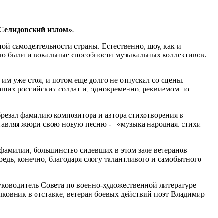
Селидовский излом».
й самодеятельности страны. Естественно, шоу, как и
ию были и вокальные способности музыкальных коллективов.
 им уже стоя, и потом еще долго не отпускал со сцены.
наших российских солдат и, одновременно, реквиемом по
брезал фамилию композитора и автора стихотворения в
тавляя жюри свою новую песню -– «музыка народная, стихи –
 фамилии, большинство сидевших в этом зале ветеранов
едь, конечно, благодаря слогу талантливого и самобытного
уководитель Совета по военно-художественной литературе
ковник в отставке, ветеран боевых действий поэт Владимир