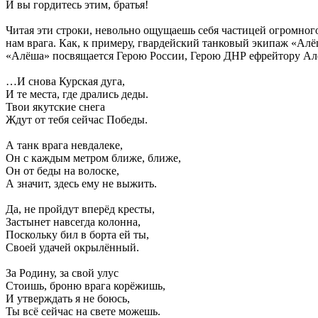
И вы гордитесь этим, братья!
Читая эти строки, невольно ощущаешь себя частицей огромного
нам врага. Как, к примеру, гвардейский танковый экипаж «Алё
«Алёша» посвящается Герою России, Герою ДНР ефрейтору Ал
…И снова Курская дуга,
И те места, где дрались деды.
Твои якутские снега
Ждут от тебя сейчас Победы.
А танк врага невдалеке,
Он с каждым метром ближе, ближе,
Он от беды на волоске,
А значит, здесь ему не выжить.
Да, не пройдут вперёд кресты,
Застынет навсегда колонна,
Поскольку бил в борта ей ты,
Своей удачей окрылённый.
За Родину, за свой улус
Стоишь, броню врага корёжишь,
И утверждать я не боюсь,
Ты всё сейчас на свете можешь.