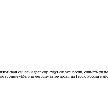
олняют свой сыновий долг ещё будут слагать песни, снимать филь
хотворение «Метр за метром» автор посвятил Герою России май