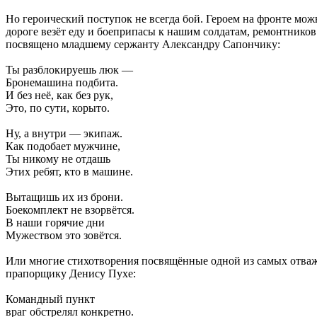
Но героический поступок не всегда бой. Героем на фронте можн
дороге везёт еду и боеприпасы к нашим солдатам, ремонтнико
посвящено младшему сержанту Александру Сапончику:
Ты разблокируешь люк —
Бронемашина подбита.
И без неё, как без рук,
Это, по сути, корыто.
Ну, а внутри — экипаж.
Как подобает мужчине,
Ты никому не отдашь
Этих ребят, кто в машине.
Вытащишь их из брони.
Боекомплект не взорвётся.
В наши горячие дни
Мужеством это зовётся.
Или многие стихотворения посвящённые одной из самых отваж
прапорщику Денису Пухе:
Командный пункт
враг обстрелял конкретно.