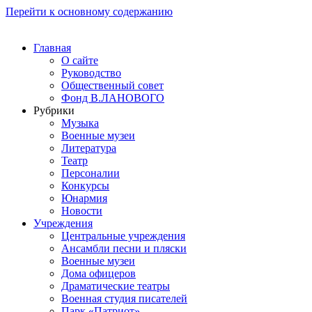
Перейти к основному содержанию
Главная
О сайте
Руководство
Общественный совет
Фонд В.ЛАНОВОГО
Рубрики
Музыка
Военные музеи
Литература
Театр
Персоналии
Конкурсы
Юнармия
Новости
Учреждения
Центральные учреждения
Ансамбли песни и пляски
Военные музеи
Дома офицеров
Драматические театры
Военная студия писателей
Парк «Патриот»