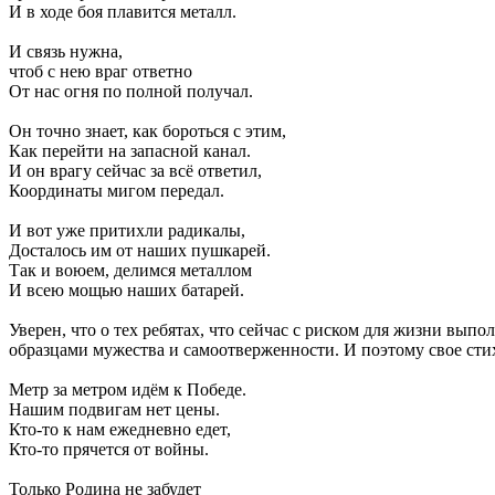
И в ходе боя плавится металл.
И связь нужна,
чтоб с нею враг ответно
От нас огня по полной получал.
Он точно знает, как бороться с этим,
Как перейти на запасной канал.
И он врагу сейчас за всё ответил,
Координаты мигом передал.
И вот уже притихли радикалы,
Досталось им от наших пушкарей.
Так и воюем, делимся металлом
И всею мощью наших батарей.
Уверен, что о тех ребятах, что сейчас с риском для жизни вып
образцами мужества и самоотверженности. И поэтому свое сти
Метр за метром идём к Победе.
Нашим подвигам нет цены.
Кто-то к нам ежедневно едет,
Кто-то прячется от войны.
Только Родина не забудет