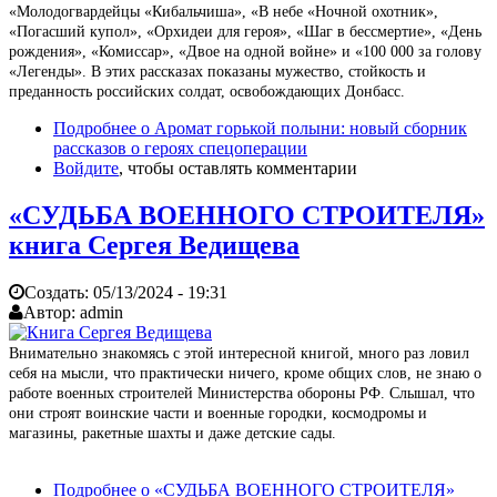
«Молодогвардейцы «Кибальчиша», «В небе «Ночной охотник»,
«Погасший купол», «Орхидеи для героя», «Шаг в бессмертие», «День
рождения», «Комиссар», «Двое на одной войне» и «100 000 за голову
«Легенды». В этих рассказах показаны мужество, стойкость и
преданность российских солдат, освобождающих Донбасс.
Подробнее
о Аромат горькой полыни: новый сборник
рассказов о героях спецоперации
Войдите
, чтобы оставлять комментарии
«СУДЬБА ВОЕННОГО СТРОИТЕЛЯ»
книга Сергея Ведищева
Создать:
05/13/2024 - 19:31
Автор:
admin
Внимательно знакомясь с этой интересной книгой, много раз ловил
себя на мысли, что практически ничего, кроме общих слов, не знаю о
работе военных строителей Министерства обороны РФ. Слышал, что
они строят воинские части и военные городки, космодромы и
магазины, ракетные шахты и даже детские сады.
Подробнее
о «СУДЬБА ВОЕННОГО СТРОИТЕЛЯ»