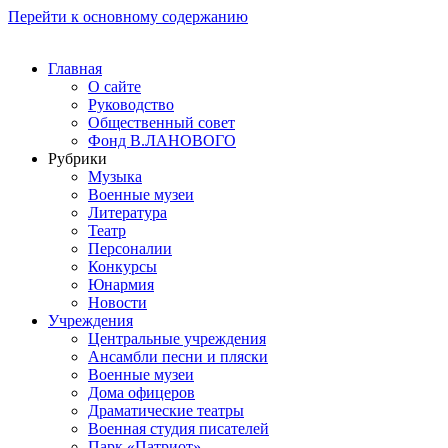
Перейти к основному содержанию
Главная
О сайте
Руководство
Общественный совет
Фонд В.ЛАНОВОГО
Рубрики
Музыка
Военные музеи
Литература
Театр
Персоналии
Конкурсы
Юнармия
Новости
Учреждения
Центральные учреждения
Ансамбли песни и пляски
Военные музеи
Дома офицеров
Драматические театры
Военная студия писателей
Парк «Патриот»