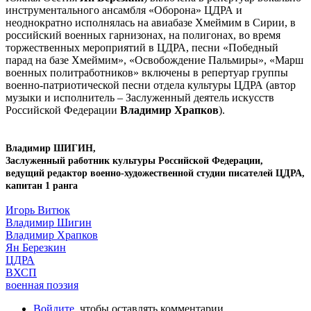
инструментального ансамбля «Оборона» ЦДРА и
неоднократно исполнялась на авиабазе Хмеймим в Сирии, в
российский военных гарнизонах, на полигонах, во время
торжественных мероприятий в ЦДРА, песни «Победный
парад на базе Хмеймим», «Освобождение Пальмиры», «Марш
военных политработников» включены в репертуар группы
военно-патриотической песни отдела культуры ЦДРА (автор
музыки и исполнитель – Заслуженный деятель искусств
Российской Федерации
Владимир Храпков
).
Владимир ШИГИН,
Заслуженный работник культуры Российской Федерации,
ведущий редактор военно-художественной студии писателей ЦДРА,
капитан 1 ранга
Игорь Витюк
Владимир Шигин
Владимир Храпков
Ян Березкин
ЦДРА
ВХСП
военная поэзия
Войдите
, чтобы оставлять комментарии