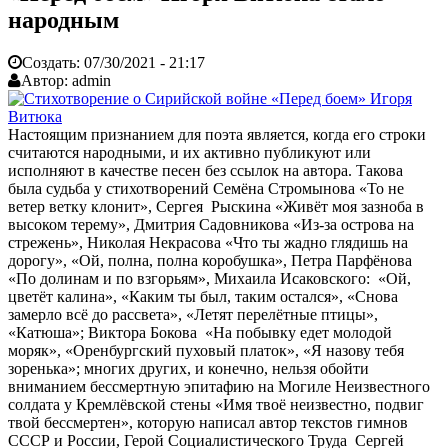
народным
Создать:
07/30/2021 - 21:17
Автор:
admin
Настоящим признанием для поэта является, когда его строки
считаются народными, и их активно публикуют или
исполняют в качестве песен без ссылок на автора. Такова
была судьба у стихотворений Семёна Стромынова «То не
ветер ветку клонит», Сергея Рыскина «Живёт моя зазноба в
высоком терему», Дмитрия Садовникова «Из-за острова на
стрежень», Николая Некрасова «Что ты жадно глядишь на
дорогу», «Ой, полна, полна коробушка», Петра Парфёнова
«По долинам и по взгорьям», Михаила Исаковского: «Ой,
цветёт калина», «Каким ты был, таким остался», «Снова
замерло всё до рассвета», «Летят перелётные птицы»,
«Катюша»; Виктора Бокова «На побывку едет молодой
моряк», «Оренбургский пуховый платок», «Я назову тебя
зоренька»; многих других, и конечно, нельзя обойти
вниманием бессмертную эпитафию на Могиле Неизвестного
солдата у Кремлёвской стены «Имя твоё неизвестно, подвиг
твой бессмертен», которую написал автор текстов гимнов
СССР и России, Герой Социалистического Труда Сергей