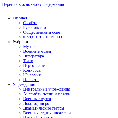
Перейти к основному содержанию
Главная
О сайте
Руководство
Общественный совет
Фонд В.ЛАНОВОГО
Рубрики
Музыка
Военные музеи
Литература
Театр
Персоналии
Конкурсы
Юнармия
Новости
Учреждения
Центральные учреждения
Ансамбли песни и пляски
Военные музеи
Дома офицеров
Драматические театры
Военная студия писателей
Парк «Патриот»