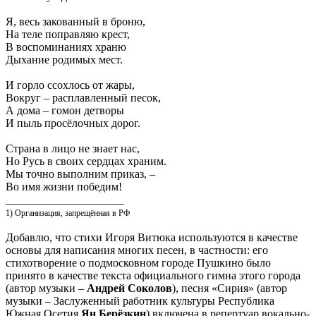
Я, весь закованный в броню,
На теле поправляю крест,
В воспоминаниях храню
Дыхание родимых мест.
И горло ссохлось от жары,
Вокруг – расплавленный песок,
А дома – гомон детворы
И пыль просёлочных дорог.
Страна в лицо не знает нас,
Но Русь в своих сердцах храним.
Мы точно выполним приказ, –
Во имя жизни победим!
_____________________
1) Организация, запрещённая в РФ
Добавлю, что стихи Игоря Витюка используются в качестве
основы для написания многих песен, в частности: его
стихотворение о подмосковном городе Пушкино было
принято в качестве текста официального гимна этого города
(автор музыки –
Андрей Соколов
), песня «Сирия» (автор
музыки – Заслуженный работник культуры Республика
Южная Осетия
Ян Берёзкин
) включена в репертуар вокально-