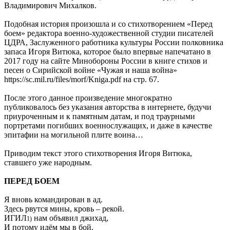
Владимирович Михалков.
Подобная история произошла и со стихотворением «Перед
боем» редактора военно-художественной студии писателей
ЦДРА, Заслуженного работника культуры России полковника
запаса Игоря Витюка, которое было впервые напечатано в
2017 году на сайте Минобороны России в книге стихов и
песен о Сирийской войне «Чужая и наша война»
https://sc.mil.ru/files/morf/Kniga.pdf на стр. 67.
После этого данное произведение многократно
публиковалось без указания авторства в интернете, будучи
приуроченным и к памятным датам, и под траурными
портретами погибших военнослужащих, и даже в качестве
эпитафии на могильной плите воина…
Приводим текст этого стихотворения Игоря Витюка,
ставшего уже народным.
ПЕРЕД БОЕМ
Я вновь командирован в ад.
Здесь рвутся мины, кровь – рекой.
ИГИЛ
нам объявил джихад,
1)
И потому идём мы в бой.