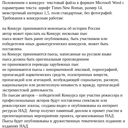
Положением о конкурсе: текстовый файла в формате Microsoft Word с
параметрами текста: шрифт Times New Roman, размер 14,
межстрочный интервал 1,5, поля стандартные, без фотографий.
Требования к конкурсным работам:
на Конкурс принимаются монопьесы об истории России
автор может прислать на Конкурс несколько пьес
пьеса может быть ранее опубликована, быть участником или
победителем иных драматургических конкурсов, может быть
поставлена
на Конкурс принимаются пьесы, написанные на русском языке
пьеса должна быть оригинальным произведением
не принимаются переводы зарубежных пьес
не принимаются пьесы с ненормативной лексикой, порнографией,
пропагандой наркотических средств, психотропных веществ,
пропагандой или агитацией, возбуждающей социальную, расовую,
национальную или религиозную ненависть и вражду, пропагандой
экстремистской деятельности.
По пьесам авторов – победителей Конкурса при участии режиссера и
профессиональных актеров будут поставлены спектакли или
режиссерские эскизы, созданы видео и опубликованы на интернет
ресурсах НАД. Автор получит памятный диплом и примет участие в
презентационных мероприятиях проекта, организованных НАД.
Пьесы будет опубликованы в дружественных тематических изданиях и
изданиях НАД.