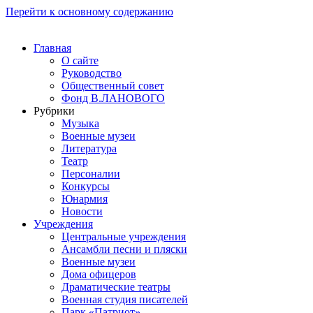
Перейти к основному содержанию
Главная
О сайте
Руководство
Общественный совет
Фонд В.ЛАНОВОГО
Рубрики
Музыка
Военные музеи
Литература
Театр
Персоналии
Конкурсы
Юнармия
Новости
Учреждения
Центральные учреждения
Ансамбли песни и пляски
Военные музеи
Дома офицеров
Драматические театры
Военная студия писателей
Парк «Патриот»